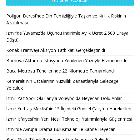
GÜNCEL YAZILAR
Poligon Deresi’nde Dip Temizliğiyle Taşkın ve Kirlilik Riskinin
Azaltılması
İzmir’de Yuvamız’da Üçüncü İndirimle Aylık Ücret 2.500 Liraya
Düştü
Konak Tramvayı Aksiyon Tatbikatı Gerçekleştirildi
Bornova Aktarma İstasyonu Yenilenen Yüzüyle Hizmetinizde
Buca Metrosu Tünellerinde 22 Kilometre Tamamlandı
Kemeraltı’nın Ustalarının Yüzyıllık Zanaatlarıyla Geleceğe
Yolculuk
İzmir Yaz Spor Okullarıyla Voleybolda Heyecan Dolu Anlar
İzmir Yurttaş Meclisi’nin 15 İlçedeki Güncel Çalışma Hareketleri
İzmir İtfaiyesi’nin Yeni Nesil Teknoloji Yatırımlarıyla Güçlenmesi
İzmir’de Avrupa Drama Buluşmaları ile Sahne Heyecanı
Buca Onat Tüneli Projesinde Son Aşamaya Gelindi