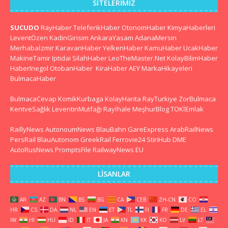
SITELERIMIZ
SUCUDO
RayHaber
TeleferikHaber
OtonomHaber
KimyaHaberleri
LeventÖzen
KadinGirisim
AnkaraYasam
AdanaMersin
Merhabaİzmir
KaravanHaber
YelkenHaber
KamuHaber
UcakHaber
MakineTamir
Iptidai
SilahHaber
LeoTheMaster.Net
KolayBilimHaber
HaberInegol
OtobanHaber
KiraHaber
AEY
MarkaHikayeleri
BulmacaHaber
BulmacaCevap
KomikKurbaga
KolayHarita
RayTurkiye
ZorBulmaca
KentveSağlık
LeventinMutfağı
Rayİhale
MeşhurBlog
TOKİEmlak
RaillyNews
AutonoumNews
BlauBahn
GareExpress
ArabRailNews
PersRail
BlauAutonom
GreekRail
Ferrovie24
StiriHub
DME
AutoRusNews
PromptsFile
RailwayNews EU
LISANLAR
AR
AZ
BN
BS
BG
CA
CEB
ZH-CN
CO
HR
CS
DA
NL
EN
ET
TL
FI
FR
DE
EL
IW
HI
HU
ID
IT
JA
KN
KK
KO
LV
LT