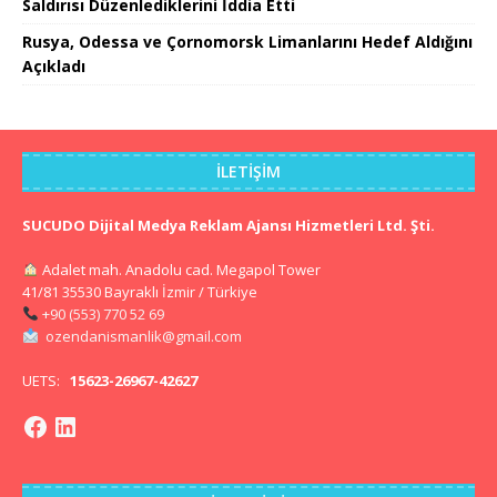
Saldırısı Düzenlediklerini İddia Etti
Rusya, Odessa ve Çornomorsk Limanlarını Hedef Aldığını
Açıkladı
İLETIŞIM
SUCUDO Dijital Medya Reklam Ajansı Hizmetleri Ltd. Şti.
Adalet mah. Anadolu cad. Megapol Tower
41/81 35530 Bayraklı İzmir / Türkiye
+90 (553) 770 52 69
ozendanismanlik@gmail.com
UETS:
15623-26967-42627