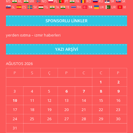
MS
ML
MR
NO
PL
PT
PA
RO
RU
SR
SK
SL
ES
SV
TG
TA
TE
TH
TR
UK
UR
VI
SPONSORLU LINKLER
yerden ısıtma
–
izmir haberleri
YAZI ARŞIVI
AĞUSTOS 2026
P
S
Ç
P
C
C
P
1
2
3
4
5
6
7
8
9
10
11
12
13
14
15
16
17
18
19
20
21
22
23
24
25
26
27
28
29
30
31