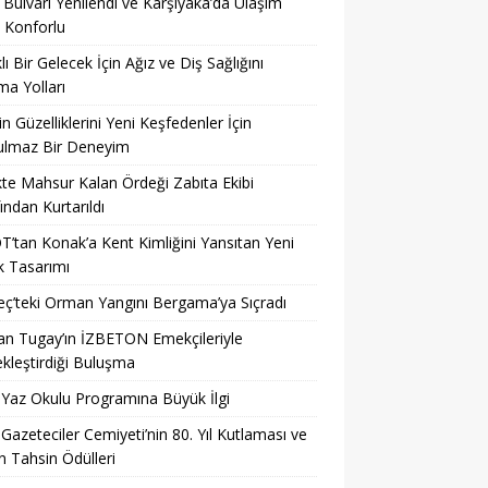
 Bulvarı Yenilendi ve Karşıyaka’da Ulaşım
 Konforlu
klı Bir Gelecek İçin Ağız ve Diş Sağlığını
a Yolları
’in Güzelliklerini Yeni Keşfedenler İçin
ulmaz Bir Deneyim
kte Mahsur Kalan Ördeği Zabıta Ekibi
ından Kurtarıldı
’tan Konak’a Kent Kimliğini Yansıtan Yeni
k Tasarımı
’teki Orman Yangını Bergama’ya Sıçradı
n Tugay’ın İZBETON Emekçileriyle
kleştirdiği Buluşma
 Yaz Okulu Programına Büyük İlgi
 Gazeteciler Cemiyeti’nin 80. Yıl Kutlaması ve
 Tahsin Ödülleri