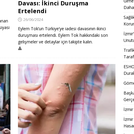
Girne
Davası: İkinci Duruşma
Daha
Ertelendi
Sağlı
26/06/2024
anan
Korum
siyasi
Eylem Tok’un Türkiye’ye iadesi davasının ikinci
İzmir
duruşması ertelendi. Eylem Tok hakkındaki son
Unut
gelişmeler ve detaylar için takipte kalın.
🔺
Trafi
Taraf
ESHOT
Dura
Gömeç
Başka
Gerçe
İzmir
İzmir
Hasan