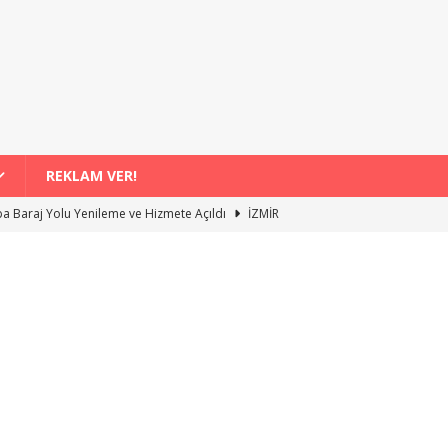
REKLAM VER!
a Baraj Yolu Yenileme ve Hizmete Açıldı
İZMİR
ortatif Yüzme Havuzunda Çocuklarla Buluşma Etkinliği
İZMİR
Kompostu Uygulamasıyla 4 Bin 556 Hane Değişiyor
İZMİR
 Şenlikleri Binlerce Vatandaşı Bir Araya Getirdi
İZMİR
Paraşütü Rezervasyonu Yaparken Fiyat mı, Kalite mi Daha Önemli?