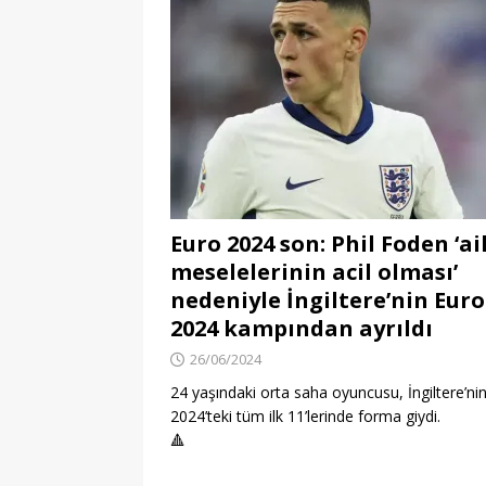
Euro 2024 son: Phil Foden ‘ai
meselelerinin acil olması’
nedeniyle İngiltere’nin Euro
2024 kampından ayrıldı
26/06/2024
24 yaşındaki orta saha oyuncusu, İngiltere’ni
2024’teki tüm ilk 11’lerinde forma giydi.
🔺