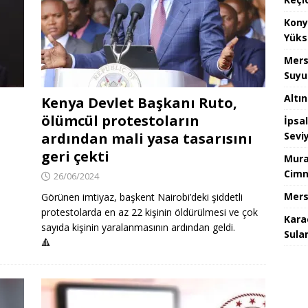
Kony
Yüks
Mers
Suyu
Altı
Kenya Devlet Başkanı Ruto,
ölümcül protestoların
İpsa
ardından mali yasa tasarısını
Sevi
geri çekti
Mura
Cimn
26/06/2024
Mers
Görünen imtiyaz, başkent Nairobi’deki şiddetli
protestolarda en az 22 kişinin öldürülmesi ve çok
Kara
sayıda kişinin yaralanmasının ardından geldi.
Sula
🔺