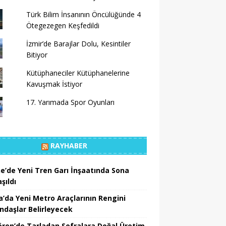
Türk Bilim İnsanının Öncülüğünde 4
Ötegezegen Keşfedildi
İzmir’de Barajlar Dolu, Kesintiler
Bitiyor
Kütüphaneciler Kütüphanelerine
Kavuşmak İstiyor
17. Yarımada Spor Oyunları
RAYHABER
ne’de Yeni Tren Garı İnşaatında Sona
şıldı
a’da Yeni Metro Araçlarının Rengini
ndaşlar Belirleyecek
ören’de Tarladan Sofralara Doğal Üretim