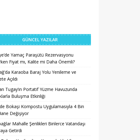
GÜNCEL YAZILAR
iye’de Yamaç Paraşütü Rezervasyonu
ken Fiyat mı, Kalite mi Daha Önemli?
ğ’da Karaoba Baraj Yolu Yenileme ve
te Açıldı
an Tugay’ın Portatif Yüzme Havuzunda
larla Buluşma Etkinliği
’de Bokaşi Kompostu Uygulamasıyla 4 Bin
Hane Değişiyor
ağlar Mahalle Şenlikleri Binlerce Vatandaşı
raya Getirdi