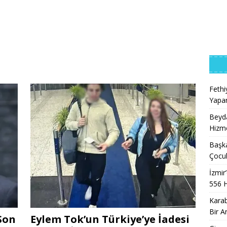
Feth
Yapar
Beyda
Hizme
Başk
Çocuk
İzmir
556 
Karab
Bir A
Son
Eylem Tok’un Türkiye’ye İadesi