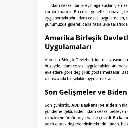
İdam cezası, bir bireyin ağır suçlar işlem
çarptırılmasıdır. Bu ceza, genellikle cinayet, t
uygulanmaktadır. İdam cezası uygulamaları, t
günümüzde giderek daha fazla ülke tarafından
Amerika Birleşik Devlet
Uygulamaları
Amerika Birleşik Devletleri, idam cezasının hal
düzeyde, idam cezası uygulanabilen 40 mah
eyaletlere göre değişiklik göstermektedir. Baz
oldukça sıkı bir şekilde uygulamaktadır.
Son Gelişmeler ve Biden
Son günlerde,
ABD Başkanı Joe Biden
’ın id
gündeme geldi. Biden, idam cezası bekleyen 4
olmaksızın ömür boyu hapse çevirdi. Bu karar,
adım olarak değerlendirilmektedir. Biden, b