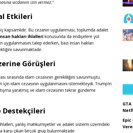
asına vicdanım izin vermez.”
l Etkileri
niş kapsamlıdır. Bu cezanın uygulanması, toplumda adalet
insan hakları ihlalleri
konusunda da endişelere yol
ın uygulanmasını talep ederken, bazı insan hakları
ktiğini savunmaktadır.
erine Görüşleri
sı sırasında idam cezasının gerekliliğini savunmuştu.
arı için idam cezasının uygulanmasını istemekteydi. Trump’ın
artışma yaratmış ve idam cezasının tekrar gündeme
GTA 
e Destekçileri
Netfl
Epic
ihlalleri, yanlış mahkumiyetler ve adalet sistemi üzerindeki
Vere
a karşı çıkan birçok grup bulunmaktadır.