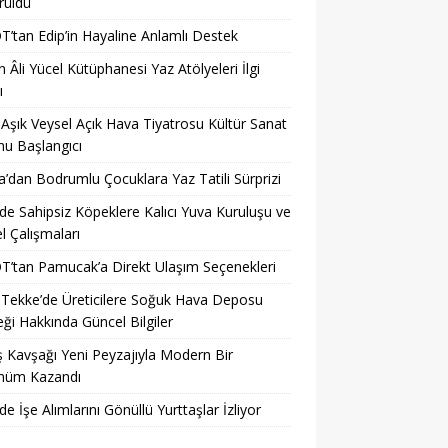
rüldü
’tan Edip’in Hayaline Anlamlı Destek
 Âli Yücel Kütüphanesi Yaz Atölyeleri İlgi
ı
 Aşık Veysel Açık Hava Tiyatrosu Kültür Sanat
u Başlangıcı
a’dan Bodrumlu Çocuklara Yaz Tatili Sürprizi
’de Sahipsiz Köpeklere Kalıcı Yuva Kuruluşu ve
 Çalışmaları
’tan Pamucak’a Direkt Ulaşım Seçenekleri
 Tekke’de Üreticilere Soğuk Hava Deposu
ği Hakkında Güncel Bilgiler
 Kavşağı Yeni Peyzajıyla Modern Bir
nüm Kazandı
’de İşe Alımlarını Gönüllü Yurttaşlar İzliyor