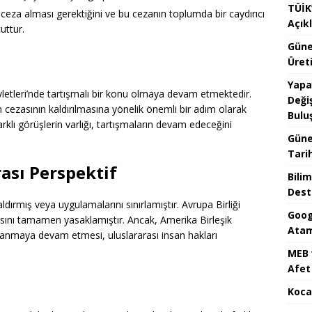
TÜİK’
 ceza alması gerektiğini ve bu cezanın toplumda bir caydırıcı
Açık
uttur.
Güne
Üreti
Yapa
letleri’nde tartışmalı bir konu olmaya devam etmektedir.
Değiş
 cezasının kaldırılmasına yönelik önemli bir adım olarak
Bulu
lı görüşlerin varlığı, tartışmaların devam edeceğini
Güne
Tari
ası Perspektif
Bilim
Dest
dırmış veya uygulamalarını sınırlamıştır. Avrupa Birliği
Goog
asını tamamen yasaklamıştır. Ancak, Amerika Birleşik
Atam
ulanmaya devam etmesi, uluslararası insan hakları
MEB 
Afet 
Koca