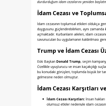
durdurduğum idam cezalarını yeniden başlatm
İdam Cezası ve Toplumsa
İdam cezasının toplumsal etkileri oldukça ge
duygusunu güçlendirebilirken, aynı zamanda
açmaktadır. Kurbanların aileleri, idam cezasın
savunucuları bu uygulamanın kaldırılması gere
Trump ve İdam Cezası Üz
Eski Başkan
Donald Trump
, seçim kampanya
Özellikle uyuşturucu ve insan kaçakçılığı suçl
bu konudaki görüşleri, toplumda büyük bir t
gelmesine neden olmuştur.
İdam Cezası Karşıtları v
İdam Cezası Karşıtları:
İnsan hakları 
olumsuz etkiler nedeniyle idam cezasın