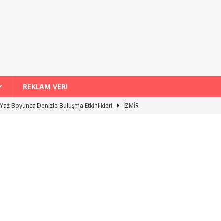
REKLAM VER!
r Yaz Boyunca Denizle Buluşma Etkinlikleri
İZMİR
inali Davasında Büyükşehir Belediye Yetkisinin Tahliyesi
İZMİR
leri Patika Rebetika Konseriyle Sona Eriyor
İZMİR
ferberliği Artıyor
İZMİR
ışveriş Destekleri Aylık 8 Bin Liraya Yaklaştı
İZMİR