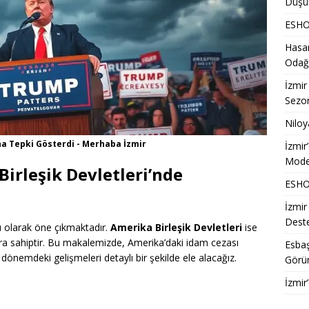
Düşü
ESHOT
Hasan
Odağ
İzmir
Sezon
Niloy
na Tepki Gösterdi - Merhaba İzmir
İzmir
Model
irleşik Devletleri’nde
ESHOT
İzmir
Deste
nu olarak öne çıkmaktadır.
Amerika Birleşik Devletleri
ise
ara sahiptir. Bu makalemizde, Amerika’daki idam cezası
Esbaş
 dönemdeki gelişmeleri detaylı bir şekilde ele alacağız.
Görü
İzmir