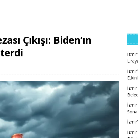
ası Çıkışı: Biden’ın
terdi
İzmir
Liray
İzmir
Etkinl
İzmir
Beled
İzmir
Sona 
İzmir
İzmir