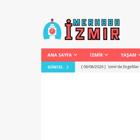
ANA SAYFA
İZMİR
YAŞAM
[ 06/08/2026 ]
İzmir’de Engellile
GÜNCEL
[ 06/08/2026 ]
İzmir Otobüs Term
[ 06/08/2026 ]
İzmir Marina Gece
[ 06/08/2026 ]
İzmir’de Zeybek Se
[ 06/08/2026 ]
İzmir’de Kira ve Al