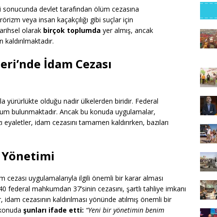
esi sonucunda devlet tarafından ölüm cezasına
erörizm veya insan kaçakçılığı gibi suçlar için
arihsel olarak
birçok toplumda
yer almış, ancak
 kaldırılmaktadır.
leri’nde İdam Cezası
a yürürlükte olduğu nadir ülkelerden biridir. Federal
kum bulunmaktadır. Ancak bu konuda uygulamalar,
ı eyaletler, idam cezasını tamamen kaldırırken, bazıları
 Yönetimi
am cezası uygulamalarıyla ilgili önemli bir karar alması
0 federal mahkumdan 37’sinin cezasını, şartlı tahliye imkanı
 idam cezasının kaldırılması yönünde atılmış önemli bir
u konuda
şunları ifade etti:
“Yeni bir yönetimin benim