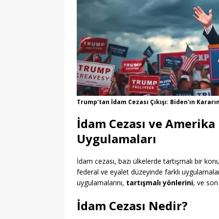
Trump'tan İdam Cezası Çıkışı: Biden'ın Kararı
İdam Cezası ve Amerika B
Uygulamaları
İdam cezası, bazı ülkelerde tartışmalı bir ko
federal ve eyalet düzeyinde farklı uygulamal
uygulamalarını,
tartışmalı yönlerini
, ve son
İdam Cezası Nedir?