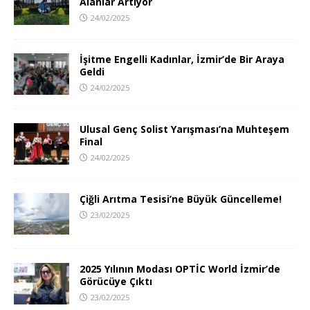
Alanlar Artıyor
24/02/2025
İşitme Engelli Kadınlar, İzmir’de Bir Araya
Geldi
24/02/2025
Ulusal Genç Solist Yarışması’na Muhteşem
Final
24/02/2025
Çiğli Arıtma Tesisi’ne Büyük Güncelleme!
23/02/2025
2025 Yılının Modası OPTİC World İzmir’de
Görücüye Çıktı
23/02/2025