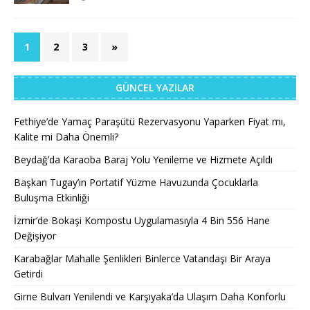
1
2
3
»
GÜNCEL YAZILAR
Fethiye’de Yamaç Paraşütü Rezervasyonu Yaparken Fiyat mı,
Kalite mi Daha Önemli?
Beydağ’da Karaoba Baraj Yolu Yenileme ve Hizmete Açıldı
Başkan Tugay’ın Portatif Yüzme Havuzunda Çocuklarla
Buluşma Etkinliği
İzmir’de Bokaşi Kompostu Uygulamasıyla 4 Bin 556 Hane
Değişiyor
Karabağlar Mahalle Şenlikleri Binlerce Vatandaşı Bir Araya
Getirdi
Girne Bulvarı Yenilendi ve Karşıyaka’da Ulaşım Daha Konforlu