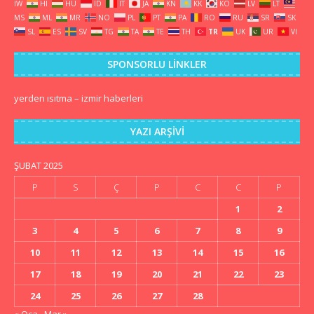
IW
HI
HU
ID
IT
JA
KN
KK
KO
LV
LT
MS
ML
MR
NO
PL
PT
PA
RO
RU
SR
SK
SL
ES
SV
TG
TA
TE
TH
TR
UK
UR
VI
SPONSORLU LINKLER
yerden ısıtma
–
izmir haberleri
YAZI ARŞIVI
ŞUBAT 2025
P
S
Ç
P
C
C
P
1
2
3
4
5
6
7
8
9
10
11
12
13
14
15
16
17
18
19
20
21
22
23
24
25
26
27
28
« Oca
Mar »