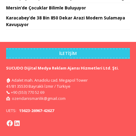
Mersin’de Çocuklar Bilimle Buluşuyor
Karacabey’de 38 Bin 850 Dekar Arazi Modern Sulamaya
Kavuşuyor
İLETIŞIM
SUCUDO Dijital Medya Reklam Ajansı Hizmetleri Ltd. Şti.
🏠
Adalet mah. Anadolu cad. Megapol Tower
41/81 35530 Bayraklı İzmir / Türkiye
📞
+90 (553) 770 52 69
📩
ozendanismanlik@gmail.com
UETS:
15623-26967-42627