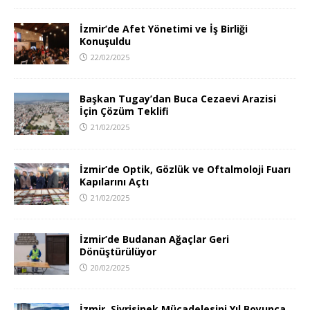
İzmir’de Afet Yönetimi ve İş Birliği
Konuşuldu
22/02/2025
Başkan Tugay’dan Buca Cezaevi Arazisi
İçin Çözüm Teklifi
21/02/2025
İzmir’de Optik, Gözlük ve Oftalmoloji Fuarı
Kapılarını Açtı
21/02/2025
İzmir’de Budanan Ağaçlar Geri
Dönüştürülüyor
20/02/2025
İzmir, Sivrisinek Mücadelesini Yıl Boyunca