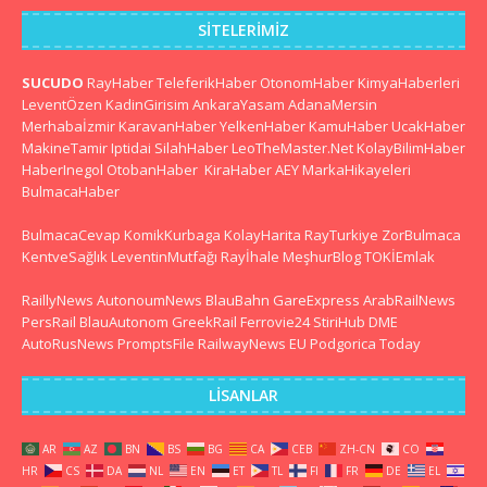
SITELERIMIZ
SUCUDO
RayHaber
TeleferikHaber
OtonomHaber
KimyaHaberleri
LeventÖzen
KadinGirisim
AnkaraYasam
AdanaMersin
Merhabaİzmir
KaravanHaber
YelkenHaber
KamuHaber
UcakHaber
MakineTamir
Iptidai
SilahHaber
LeoTheMaster.Net
KolayBilimHaber
HaberInegol
OtobanHaber
KiraHaber
AEY
MarkaHikayeleri
BulmacaHaber
BulmacaCevap
KomikKurbaga
KolayHarita
RayTurkiye
ZorBulmaca
KentveSağlık
LeventinMutfağı
Rayİhale
MeşhurBlog
TOKİEmlak
RaillyNews
AutonoumNews
BlauBahn
GareExpress
ArabRailNews
PersRail
BlauAutonom
GreekRail
Ferrovie24
StiriHub
DME
AutoRusNews
PromptsFile
RailwayNews EU
Podgorica Today
LISANLAR
AR
AZ
BN
BS
BG
CA
CEB
ZH-CN
CO
HR
CS
DA
NL
EN
ET
TL
FI
FR
DE
EL