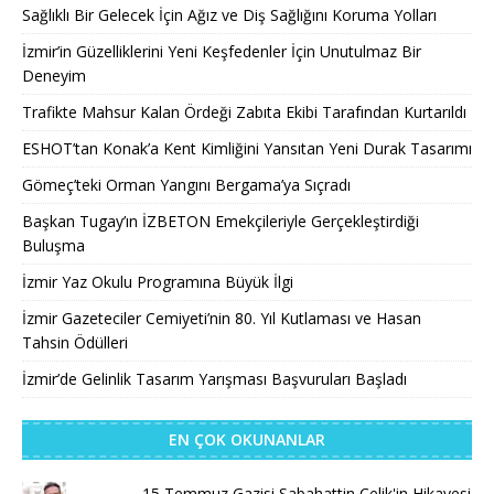
Sağlıklı Bir Gelecek İçin Ağız ve Diş Sağlığını Koruma Yolları
İzmir’in Güzelliklerini Yeni Keşfedenler İçin Unutulmaz Bir
Deneyim
Trafikte Mahsur Kalan Ördeği Zabıta Ekibi Tarafından Kurtarıldı
ESHOT’tan Konak’a Kent Kimliğini Yansıtan Yeni Durak Tasarımı
Gömeç’teki Orman Yangını Bergama’ya Sıçradı
Başkan Tugay’ın İZBETON Emekçileriyle Gerçekleştirdiği
Buluşma
İzmir Yaz Okulu Programına Büyük İlgi
İzmir Gazeteciler Cemiyeti’nin 80. Yıl Kutlaması ve Hasan
Tahsin Ödülleri
İzmir’de Gelinlik Tasarım Yarışması Başvuruları Başladı
EN ÇOK OKUNANLAR
15 Temmuz Gazisi Sabahattin Çelik'in Hikayesi