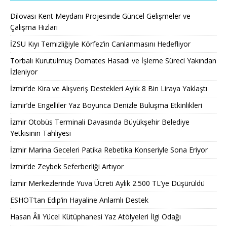
Dilovası Kent Meydanı Projesinde Güncel Gelişmeler ve
Çalışma Hızları
İZSU Kıyı Temizliğiyle Körfez’in Canlanmasını Hedefliyor
Torbalı Kurutulmuş Domates Hasadı ve İşleme Süreci Yakından
İzleniyor
İzmir’de Kira ve Alışveriş Destekleri Aylık 8 Bin Liraya Yaklaştı
İzmir’de Engelliler Yaz Boyunca Denizle Buluşma Etkinlikleri
İzmir Otobüs Terminali Davasında Büyükşehir Belediye
Yetkisinin Tahliyesi
İzmir Marina Geceleri Patika Rebetika Konseriyle Sona Eriyor
İzmir’de Zeybek Seferberliği Artıyor
İzmir Merkezlerinde Yuva Ücreti Aylık 2.500 TL’ye Düşürüldü
ESHOT’tan Edip’in Hayaline Anlamlı Destek
Hasan Âli Yücel Kütüphanesi Yaz Atölyeleri İlgi Odağı