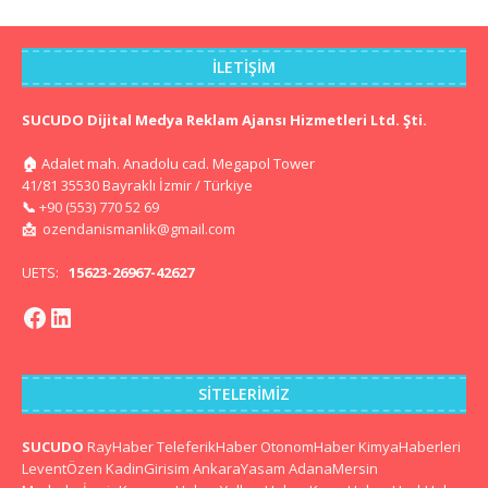
İLETIŞIM
SUCUDO Dijital Medya Reklam Ajansı Hizmetleri Ltd. Şti.
🏠
Adalet mah. Anadolu cad. Megapol Tower
41/81 35530 Bayraklı İzmir / Türkiye
📞
+90 (553) 770 52 69
📩
ozendanismanlik@gmail.com
UETS:
15623-26967-42627
SITELERIMIZ
SUCUDO
RayHaber
TeleferikHaber
OtonomHaber
KimyaHaberleri
LeventÖzen
KadinGirisim
AnkaraYasam
AdanaMersin