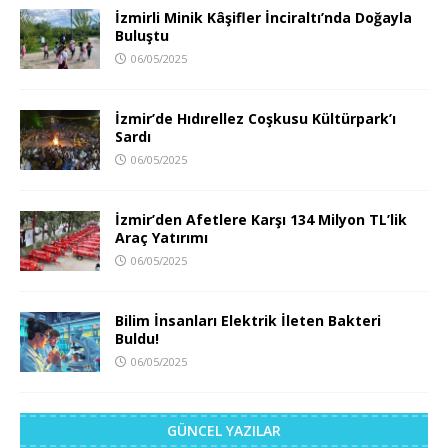
İzmirli Minik Kâşifler İnciraltı’nda Doğayla
Buluştu
06/05/2025
İzmir’de Hıdırellez Coşkusu Kültürpark’ı
Sardı
06/05/2025
İzmir’den Afetlere Karşı 134 Milyon TL’lik
Araç Yatırımı
06/05/2025
Bilim İnsanları Elektrik İleten Bakteri
Buldu!
06/05/2025
GÜNCEL YAZILAR