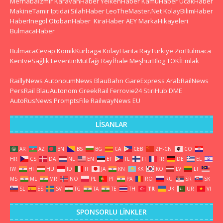
Merhabaİzmir
KaravanHaber
YelkenHaber
KamuHaber
UcakHaber
MakineTamir
Iptidai
SilahHaber
LeoTheMaster.Net
KolayBilimHaber
HaberInegol
OtobanHaber
KiraHaber
AEY
MarkaHikayeleri
BulmacaHaber
BulmacaCevap
KomikKurbaga
KolayHarita
RayTurkiye
ZorBulmaca
KentveSağlık
LeventinMutfağı
Rayİhale
MeşhurBlog
TOKİEmlak
RaillyNews
AutonoumNews
BlauBahn
GareExpress
ArabRailNews
PersRail
BlauAutonom
GreekRail
Ferrovie24
StiriHub
DME
AutoRusNews
PromptsFile
RailwayNews EU
LISANLAR
AR
AZ
BN
BS
BG
CA
CEB
ZH-CN
CO
HR
CS
DA
NL
EN
ET
TL
FI
FR
DE
EL
IW
HI
HU
ID
IT
JA
KN
KK
KO
LV
LT
MS
ML
MR
NO
PL
PT
PA
RO
RU
SR
SK
SL
ES
SV
TG
TA
TE
TH
TR
UK
UR
VI
SPONSORLU LINKLER