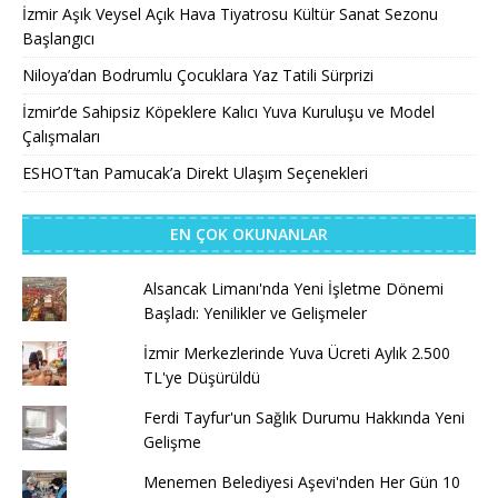
İzmir Aşık Veysel Açık Hava Tiyatrosu Kültür Sanat Sezonu
Başlangıcı
Niloya’dan Bodrumlu Çocuklara Yaz Tatili Sürprizi
İzmir’de Sahipsiz Köpeklere Kalıcı Yuva Kuruluşu ve Model
Çalışmaları
ESHOT’tan Pamucak’a Direkt Ulaşım Seçenekleri
EN ÇOK OKUNANLAR
Alsancak Limanı'nda Yeni İşletme Dönemi
Başladı: Yenilikler ve Gelişmeler
İzmir Merkezlerinde Yuva Ücreti Aylık 2.500
TL'ye Düşürüldü
Ferdi Tayfur'un Sağlık Durumu Hakkında Yeni
Gelişme
Menemen Belediyesi Aşevi'nden Her Gün 10