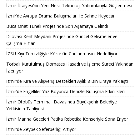
İzmir İtfaiyesi’nin Yeni Nesil Teknoloji Yatırımlarıyla Güçlenmesi
İzmir’de Avrupa Drama Buluşmaları ile Sahne Heyecanı
Buca Onat Tüneli Projesinde Son Aşamaya Gelindi
Dilovası Kent Meydanı Projesinde Güncel Gelişmeler ve
Çalışma Hızları
İZSU Kıyı Temizliğiyle Körfez’in Canlanmasını Hedefliyor
Torbalı Kurutulmuş Domates Hasadı ve İşleme Süreci Yakından
İzleniyor
İzmir’de Kira ve Alışveriş Destekleri Aylık 8 Bin Liraya Yaklaştı
İzmir’de Engelliler Yaz Boyunca Denizle Buluşma Etkinlikleri
İzmir Otobüs Terminali Davasında Büyükşehir Belediye
Yetkisinin Tahliyesi
İzmir Marina Geceleri Patika Rebetika Konseriyle Sona Eriyor
İzmir’de Zeybek Seferberliği Artıyor