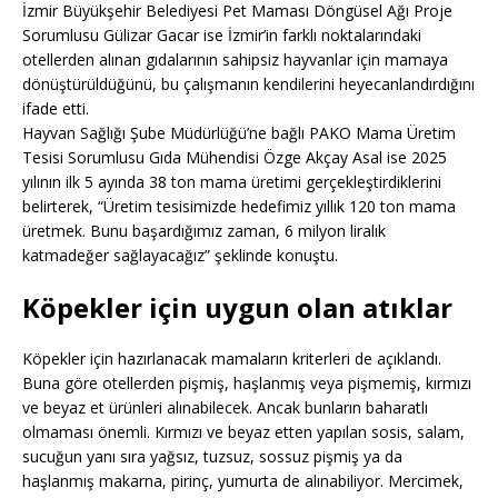
İzmir Büyükşehir Belediyesi Pet Maması Döngüsel Ağı Proje
Sorumlusu Gülizar Gacar ise İzmir’in farklı noktalarındaki
otellerden alınan gıdalarının sahipsiz hayvanlar için mamaya
dönüştürüldüğünü, bu çalışmanın kendilerini heyecanlandırdığını
ifade etti.
Hayvan Sağlığı Şube Müdürlüğü’ne bağlı PAKO Mama Üretim
Tesisi Sorumlusu Gıda Mühendisi Özge Akçay Asal ise 2025
yılının ilk 5 ayında 38 ton mama üretimi gerçekleştirdiklerini
belirterek, “Üretim tesisimizde hedefimiz yıllık 120 ton mama
üretmek. Bunu başardığımız zaman, 6 milyon liralık
katmadeğer sağlayacağız” şeklinde konuştu.
Köpekler için uygun olan atıklar
Köpekler için hazırlanacak mamaların kriterleri de açıklandı.
Buna göre otellerden pişmiş, haşlanmış veya pişmemiş, kırmızı
ve beyaz et ürünleri alınabilecek. Ancak bunların baharatlı
olmaması önemli. Kırmızı ve beyaz etten yapılan sosis, salam,
sucuğun yanı sıra yağsız, tuzsuz, sossuz pişmiş ya da
haşlanmış makarna, pirinç, yumurta de alınabiliyor. Mercimek,