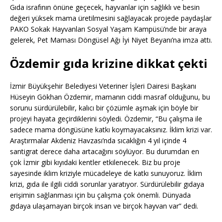
Gıda israfının önüne geçecek, hayvanlar için sağlıklı ve besin
değeri yüksek mama üretilmesini sağlayacak projede paydaşlar
PAKO Sokak Hayvanları Sosyal Yaşam Kampüsü’nde bir araya
gelerek, Pet Maması Döngüsel Ağı İyi Niyet Beyanı’na imza attı.
Özdemir gıda krizine dikkat çekti
İzmir Büyükşehir Belediyesi Veteriner İşleri Dairesi Başkanı
Hüseyin Gökhan Özdemir, mamanın ciddi masraf olduğunu, bu
sorunu sürdürülebilir, kalıcı bir çözümle aşmak için böyle bir
projeyi hayata geçirdiklerini söyledi. Özdemir, “Bu çalışma ile
sadece mama döngüsüne katkı koymayacaksınız. İklim krizi var.
Araştırmalar Akdeniz Havzası’nda sıcaklığın 4 yıl içinde 4
santigrat derece daha artacağını söylüyor. Bu durumdan en
çok İzmir gibi kıyıdaki kentler etkilenecek. Biz bu proje
sayesinde iklim kriziyle mücadeleye de katkı sunuyoruz. İklim
krizi, gıda ile ilgili ciddi sorunlar yaratıyor. Sürdürülebilir gıdaya
erişimin sağlanması için bu çalışma çok önemli. Dünyada
gıdaya ulaşamayan birçok insan ve birçok hayvan var” dedi.