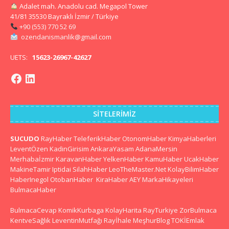
Adalet mah. Anadolu cad. Megapol Tower
41/81 35530 Bayraklı İzmir / Türkiye
+90 (553) 770 52 69
ozendanismanlik@gmail.com
UETS:
15623-26967-42627
SITELERIMIZ
SUCUDO
RayHaber
TeleferikHaber
OtonomHaber
KimyaHaberleri
LeventÖzen
KadinGirisim
AnkaraYasam
AdanaMersin
Merhabaİzmir
KaravanHaber
YelkenHaber
KamuHaber
UcakHaber
MakineTamir
Iptidai
SilahHaber
LeoTheMaster.Net
KolayBilimHaber
HaberInegol
OtobanHaber
KiraHaber
AEY
MarkaHikayeleri
BulmacaHaber
BulmacaCevap
KomikKurbaga
KolayHarita
RayTurkiye
ZorBulmaca
KentveSağlık
LeventinMutfağı
Rayİhale
MeşhurBlog
TOKİEmlak