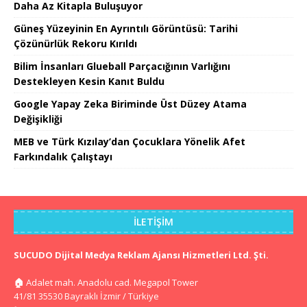
Daha Az Kitapla Buluşuyor
Güneş Yüzeyinin En Ayrıntılı Görüntüsü: Tarihi
Çözünürlük Rekoru Kırıldı
Bilim İnsanları Glueball Parçacığının Varlığını
Destekleyen Kesin Kanıt Buldu
Google Yapay Zeka Biriminde Üst Düzey Atama
Değişikliği
MEB ve Türk Kızılay’dan Çocuklara Yönelik Afet
Farkındalık Çalıştayı
İLETIŞIM
SUCUDO Dijital Medya Reklam Ajansı Hizmetleri Ltd. Şti.
🏠
Adalet mah. Anadolu cad. Megapol Tower
41/81 35530 Bayraklı İzmir / Türkiye