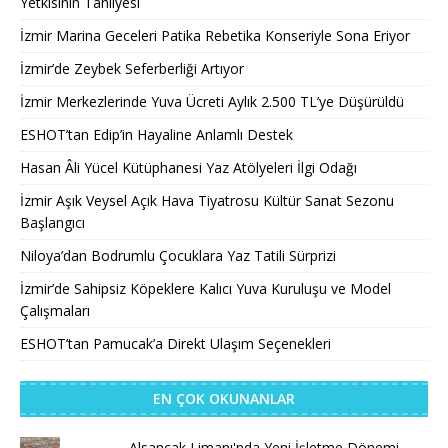
Yetkisinin Tahliyesi
İzmir Marina Geceleri Patika Rebetika Konseriyle Sona Eriyor
İzmir’de Zeybek Seferberliği Artıyor
İzmir Merkezlerinde Yuva Ücreti Aylık 2.500 TL’ye Düşürüldü
ESHOT’tan Edip’in Hayaline Anlamlı Destek
Hasan Âli Yücel Kütüphanesi Yaz Atölyeleri İlgi Odağı
İzmir Aşık Veysel Açık Hava Tiyatrosu Kültür Sanat Sezonu
Başlangıcı
Niloya’dan Bodrumlu Çocuklara Yaz Tatili Sürprizi
İzmir’de Sahipsiz Köpeklere Kalıcı Yuva Kuruluşu ve Model
Çalışmaları
ESHOT’tan Pamucak’a Direkt Ulaşım Seçenekleri
EN ÇOK OKUNANLAR
Alsancak Limanı'nda Yeni İşletme Dönemi