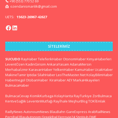
📞
+90 (553) 770 52 69
📩
ozendanismanlik@gmail.com
UETS:
15623-26967-42627
SITELERIMIZ
SUCUDO
RayHaber
TeleferikHaber
OtonomHaber
KimyaHaberleri
LeventÖzen
KadinGirisim
AnkaraYasam
AdanaMersin
Merhabaİzmir
KaravanHaber
YelkenHaber
KamuHaber
UcakHaber
MakineTamir
Iptidai
SilahHaber
LeoTheMaster.Net
KolayBilimHaber
HaberInegol
OtobanHaber
KiraHaber
AEY
MarkaHikayeleri
BulmacaHaber
BulmacaCevap
KomikKurbaga
KolayHarita
RayTurkiye
ZorBulmaca
KentveSağlık
LeventinMutfağı
Rayİhale
MeşhurBlog
TOKİEmlak
RaillyNews
AutonoumNews
BlauBahn
GareExpress
ArabRailNews
PersRail
BlauAutonom
GreekRail
Ferrovie24
StiriHub
DME