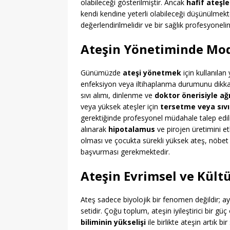
olabileceği gösterilmiştir. Ancak
hafif ateşl
kendi kendine yeterli olabileceği düşünülmekte
değerlendirilmelidir ve bir sağlık profesyonelini
Ateşin Yönetiminde Mod
Günümüzde
ateşi yönetmek
için kullanıla
enfeksiyon veya iltihaplanma durumunu dikkate
sıvı alımı, dinlenme ve
doktor önerisiyle ağr
veya yüksek ateşler için
tersetme veya sıv
gerektiğinde profesyonel müdahale talep edil
alınarak
hipotalamus
ve pirojen üretimini et
olması ve çocukta sürekli yüksek ateş, nöbet 
başvurması gerekmektedir.
Ateşin Evrimsel ve Kültü
Ateş sadece biyolojik bir fenomen değildir; a
setidir. Çoğu toplum, ateşin iyileştirici bir g
biliminin yükselişi
ile birlikte ateşin artık b