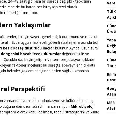
erde
, 24–48 saat gibi kısa bir sürede bağışıklık tepkisinin
Vere
dir. Yine de bu karar, her birey için özel olarak
TÜİK’
n rehberliği alınmalıdır.
Açık
ern Yaklaşımlar
Güne
Üreti
n yöntemler, bireyin yaşını, genel sağlık durumunu ve mevcut
Yapa
 alır. Evde uygulanabilecek güvenli stratejiler arasında bol
Değiş
ı kesici/ateş düşürücü ilaçlar
bulunur. Ayrıca, uzun süreli
Bulu
ı dengesini bozabilecek durumlar
değerlendirilir ve
ir. Çocuklarda, beyin gelişimi ve termoregülasyon dikkate
Güne
kileyen faktörler incelenir; bu süreçte ebeveynlerin dikkatli
Tari
gibi belirtiler gözlemlendiğinde acilen sağlık uzmanına
Bilim
Dest
rel Perspektifi
Goog
Atam
ynı zamanda evrimsel bir adaptasyon ve kültürel bir inanç
MEB 
üç olduğuna dair uzun süredir inanca sahiptir.
Mikrobiyoloji
Afet 
ir semptom olarak kabul edilmesi, tedavi stratejilerini ve klinik