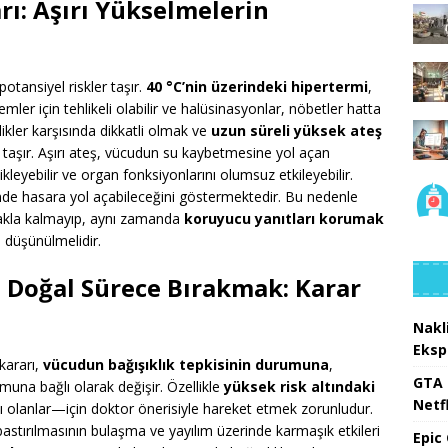
rı: Aşırı Yükselmelerin
potansiyel riskler taşır.
40 °C’nin üzerindeki hipertermi
,
mler için tehlikeli olabilir ve halüsinasyonlar, nöbetler hatta
klikler karşısında dikkatli olmak ve
uzun süreli yüksek ateş
taşır. Aşırı ateş, vücudun su kaybetmesine yol açan
ikleyebilir ve organ fonksiyonlarını olumsuz etkileyebilir.
inde hasara yol açabileceğini göstermektedir. Bu nedenle
makla kalmayıp, aynı zamanda
koruyucu yanıtları korumak
 düşünülmelidir.
 Doğal Sürece Bırakmak: Karar
Nakl
Eksp
kararı,
vücudun bağışıklık tepkisinin durumuna
,
GTA 
umuna bağlı olarak değişir. Özellikle
yüksek risk altındaki
Netfl
ğı olanlar—için doktor önerisiyle hareket etmek zorunludur.
stırılmasının bulaşma ve yayılım üzerinde karmaşık etkileri
Epic