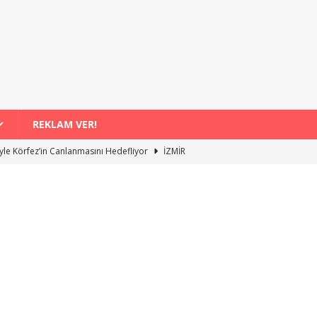
REKLAM VER!
iyle Körfez’in Canlanmasını Hedefliyor
İZMİR
ş Domates Hasadı ve İşleme Süreci Yakından İzleniyor
İZMİR
ışveriş Destekleri Aylık 8 Bin Liraya Yaklaştı
İZMİR
r Yaz Boyunca Denizle Buluşma Etkinlikleri
İZMİR
danı Projesinde Güncel Gelişmeler ve Çalışma Hızları
İZMİR