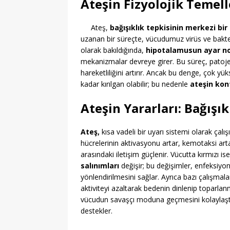
Ateşin Fizyolojik Temell
Ateş,
bağışıklık tepkisinin merkezi bir
uzanan bir süreçte, vücudumuz virüs ve bakter
olarak bakıldığında,
hipotalamusun ayar n
mekanizmalar devreye girer. Bu süreç, patojenl
hareketliliğini artırır. Ancak bu denge, çok yü
kadar kırılgan olabilir; bu nedenle
ateşin kon
Ateşin Yararları: Bağışı
Ateş,
kısa vadeli bir uyarı sistemi olarak çalı
hücrelerinin aktivasyonu artar, kemotaksi arta
arasındaki iletişim güçlenir. Vücutta kırmızı is
salınımları
değişir; bu değişimler, enfeksiyo
yönlendirilmesini sağlar. Ayrıca bazı çalışmala
aktiviteyi azaltarak bedenin dinlenip toparla
vücudun savaşçı moduna geçmesini kolaylaştırır
destekler.