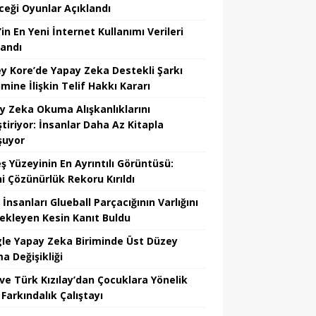
ceği Oyunlar Açıklandı
in En Yeni İnternet Kullanımı Verileri
landı
y Kore’de Yapay Zeka Destekli Şarkı
mine İlişkin Telif Hakkı Kararı
y Zeka Okuma Alışkanlıklarını
tiriyor: İnsanlar Daha Az Kitapla
şuyor
ş Yüzeyinin En Ayrıntılı Görüntüsü:
hi Çözünürlük Rekoru Kırıldı
 İnsanları Glueball Parçacığının Varlığını
ekleyen Kesin Kanıt Buldu
le Yapay Zeka Biriminde Üst Düzey
a Değişikliği
ve Türk Kızılay’dan Çocuklara Yönelik
Farkındalık Çalıştayı