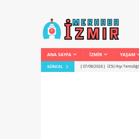
ANA SAYFA
İZMİR
YAŞAM
[ 07/08/2026 ]
İZSU Kıyı Temizliğ
GÜNCEL
[ 07/08/2026 ]
Torbalı Kurutulmu
[ 06/08/2026 ]
İzmir’de Kira ve Al
[ 06/08/2026 ]
İzmir’de Engellile
[ 07/08/2026 ]
Dilovası Kent Mey