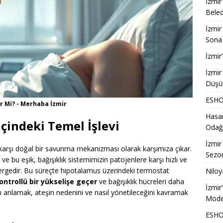
İzmir
Beled
İzmir
Sona 
İzmir
İzmir
Düşü
ESHOT
 Mi? - Merhaba İzmir
Hasan
çindeki Temel İşlevi
Odağ
İzmir
 karşı doğal bir savunma mekanizması olarak karşımıza çıkar.
Sezon
r ve bu eşik, bağışıklık sistemimizin patojenlere karşı hızlı ve
östergedir. Bu süreçte hipotalamus üzerindeki termostat
Niloy
kontrollü bir yükselişe geçer
ve bağışıklık hücreleri daha
İzmir
yı anlamak, ateşin nedenini ve nasıl yönetileceğini kavramak
Model
ESHOT