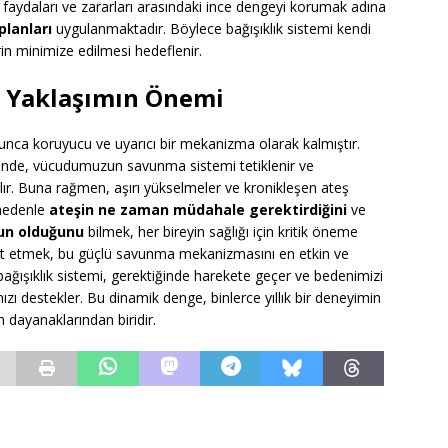
n faydaları ve zararları arasındaki ince dengeyi korumak adına
planları
uygulanmaktadır. Böylece bağışıklık sistemi kendi
rin minimize edilmesi hedeflenir.
ir Yaklaşımın Önemi
yunca koruyucu ve uyarıcı bir mekanizma olarak kalmıştır.
ğinde, vücudumuzun savunma sistemi tetiklenir ve
ılır. Buna rağmen, aşırı yükselmeler ve kronikleşen ateş
 nedenle
ateşin ne zaman müdahale gerektirdiğini
ve
un olduğunu
bilmek, her bireyin sağlığı için kritik öneme
eket etmek, bu güçlü savunma mekanizmasını en etkin ve
bağışıklık sistemi, gerektiğinde harekete geçer ve bedenimizi
zı destekler. Bu dinamik denge, binlerce yıllık bir deneyimin
dayanaklarından biridir.