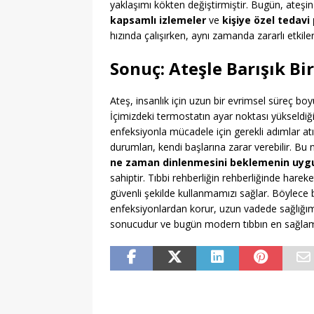
yaklaşımı kökten değiştirmiştir. Bugün, ateşi
kapsamlı izlemeler
ve
kişiye özel tedavi 
hızında çalışırken, aynı zamanda zararlı etkile
Sonuç: Ateşle Barışık B
Ateş, insanlık için uzun bir evrimsel süreç bo
İçimizdeki termostatın ayar noktası yükseldi
enfeksiyonla mücadele için gerekli adımlar at
durumları, kendi başlarına zarar verebilir. Bu
ne zaman dinlenmesini beklemenin uyg
sahiptir. Tıbbi rehberliğin rehberliğinde har
güvenli şekilde kullanmamızı sağlar. Böylece 
enfeksiyonlardan korur, uzun vadede sağlığımı
sonucudur ve bugün modern tıbbın en sağlam 