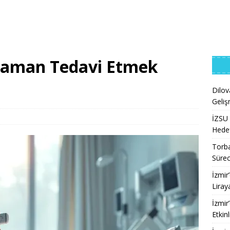
Zaman Tedavi Etmek
Dilov
Geliş
İZSU 
Hedef
Torba
Sürec
İzmir
Liray
İzmir
Etkinl