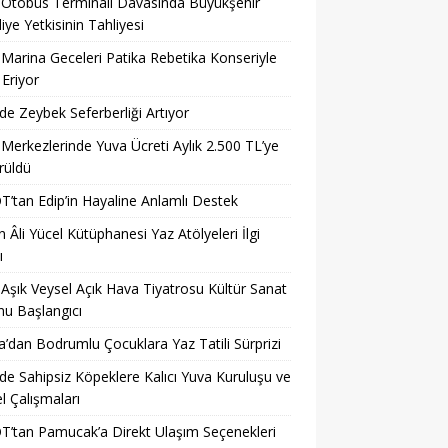
 Otobüs Terminali Davasında Büyükşehir
iye Yetkisinin Tahliyesi
 Marina Geceleri Patika Rebetika Konseriyle
Eriyor
’de Zeybek Seferberliği Artıyor
 Merkezlerinde Yuva Ücreti Aylık 2.500 TL’ye
rüldü
’tan Edip’in Hayaline Anlamlı Destek
 Âli Yücel Kütüphanesi Yaz Atölyeleri İlgi
ı
 Aşık Veysel Açık Hava Tiyatrosu Kültür Sanat
u Başlangıcı
a’dan Bodrumlu Çocuklara Yaz Tatili Sürprizi
’de Sahipsiz Köpeklere Kalıcı Yuva Kuruluşu ve
 Çalışmaları
’tan Pamucak’a Direkt Ulaşım Seçenekleri