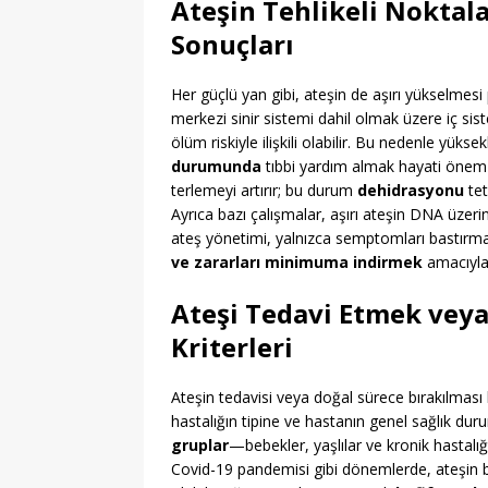
Ateşin Tehlikeli Noktala
Sonuçları
Her güçlü yan gibi, ateşin de aşırı yükselmesi 
merkezi sinir sistemi dahil olmak üzere iç siste
ölüm riskiyle ilişkili olabilir. Bu nedenle yükse
durumunda
tıbbi yardım almak hayati önem 
terlemeyi artırır; bu durum
dehidrasyonu
tet
Ayrıca bazı çalışmalar, aşırı ateşin DNA üzer
ateş yönetimi, yalnızca semptomları bastır
ve zararları minimuma indirmek
amacıyla
Ateşi Tedavi Etmek veya
Kriterleri
Ateşin tedavisi veya doğal sürece bırakılması 
hastalığın tipine ve hastanın genel sağlık dur
gruplar
—bebekler, yaşlılar ve kronik hastalı
Covid-19 pandemisi gibi dönemlerde, ateşin ba