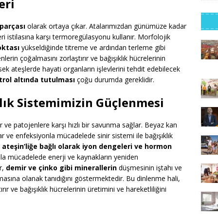
eri
 parçası
olarak ortaya çıkar. Atalarımızdan günümüze kadar
i istilasına karşı termoregülasyonu kullanır. Morfolojik
oktası
yükseldiğinde titreme ve ardından terleme gibi
erin çoğalmasını zorlaştırır ve bağışıklık hücrelerinin
ksek ateşlerde hayati organların işlevlerini tehdit edebilecek
trol altında tutulması
çoğu durumda gereklidir.
klık Sistemimizin Güçlenmesi
şır ve patojenlere karşı hızlı bir savunma sağlar. Beyaz kan
r ve enfeksiyonla mücadelede sinir sistemi ile bağışıklık
e
ateşin’liğe bağlı olarak iyon dengeleri ve hormon
nla mücadelede enerji ve kaynakların yeniden
r,
demir ve çinko gibi minerallerin
düşmesinin iştahı ve
nmasına olanak tanıdığını göstermektedir. Bu dinlenme hali,
 ve bağışıklık hücrelerinin üretimini ve hareketliliğini