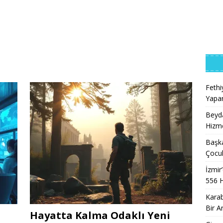
Feth
Yapar
Beyda
Hizme
Başk
Çocuk
İzmir
556 
Karab
Bir A
Hayatta Kalma Odaklı Yeni