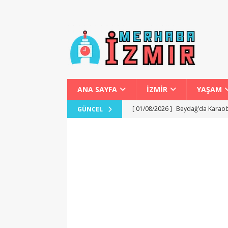
ANA SAYFA
İZMİR
YAŞAM
[ 01/08/2026 ]
Beydağ’da Karaob
GÜNCEL
[ 01/08/2026 ]
Başkan Tugay’ın P
[ 01/08/2026 ]
İzmir’de Bokaşi 
[ 31/07/2026 ]
Karabağlar Mahalle
[ 02/08/2026 ]
Fethiye’de Yamaç 
GENEL