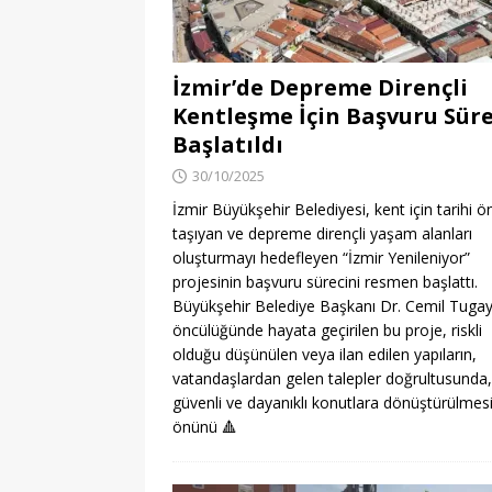
İzmir’de Depreme Dirençli
Kentleşme İçin Başvuru Süre
Başlatıldı
30/10/2025
İzmir Büyükşehir Belediyesi, kent için tarihi 
taşıyan ve depreme dirençli yaşam alanları
oluşturmayı hedefleyen “İzmir Yenileniyor”
projesinin başvuru sürecini resmen başlattı.
Büyükşehir Belediye Başkanı Dr. Cemil Tugay
öncülüğünde hayata geçirilen bu proje, riskli
olduğu düşünülen veya ilan edilen yapıların,
vatandaşlardan gelen talepler doğrultusunda,
güvenli ve dayanıklı konutlara dönüştürülmes
önünü
🔺