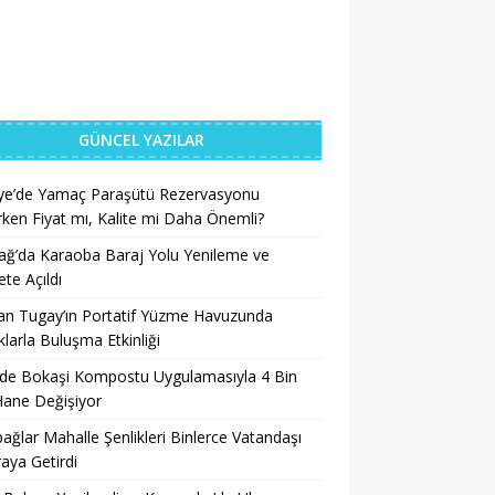
GÜNCEL YAZILAR
iye’de Yamaç Paraşütü Rezervasyonu
ken Fiyat mı, Kalite mi Daha Önemli?
ğ’da Karaoba Baraj Yolu Yenileme ve
te Açıldı
an Tugay’ın Portatif Yüzme Havuzunda
larla Buluşma Etkinliği
’de Bokaşi Kompostu Uygulamasıyla 4 Bin
Hane Değişiyor
ağlar Mahalle Şenlikleri Binlerce Vatandaşı
raya Getirdi