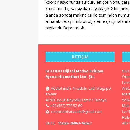
koordinasyonunda sürdürülen çok yönlü çalı
kapsamında, Karşıyaka’da yaklaşık 2 bin hekta
alanda sondaj makineleri ile zeminden numu
alınarak detaylı mikrobölgeleme çalışmaların
başlandı. Deprem,
🔺
İLETIŞIM
SUCUDO Dijital Medya Reklam
SU
Ajansı Hizmetleri Ltd. Şti.
Oto
Lev
🏠
Adalet mah. Anadolu cad. Megapol
Ank
Tower
Mer
41/81 35530 Bayraklı İzmir / Türkiye
Yel
📞
+90 (553) 770 52 69
Mak
📩
ozendanismanlik@gmail.com
Leo
Hab
UETS:
15623-26967-42627
AEY