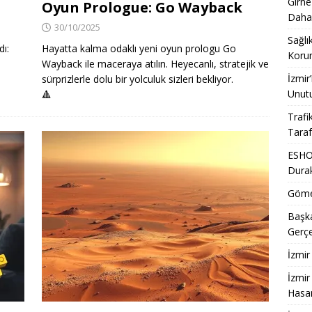
Girne
Oyun Prologue: Go Wayback
Daha
30/10/2025
Sağlı
dı:
Hayatta kalma odaklı yeni oyun prologu Go
Korum
Wayback ile maceraya atılın. Heyecanlı, stratejik ve
İzmir
sürprizlerle dolu bir yolculuk sizleri bekliyor.
Unut
🔺
Trafi
Taraf
ESHOT
Dura
Gömeç
Başka
Gerçe
İzmir
İzmir
Hasan