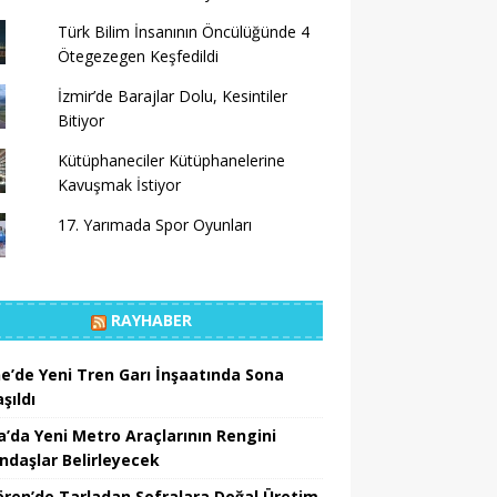
Türk Bilim İnsanının Öncülüğünde 4
Ötegezegen Keşfedildi
İzmir’de Barajlar Dolu, Kesintiler
Bitiyor
Kütüphaneciler Kütüphanelerine
Kavuşmak İstiyor
17. Yarımada Spor Oyunları
RAYHABER
ne’de Yeni Tren Garı İnşaatında Sona
şıldı
a’da Yeni Metro Araçlarının Rengini
ndaşlar Belirleyecek
ören’de Tarladan Sofralara Doğal Üretim