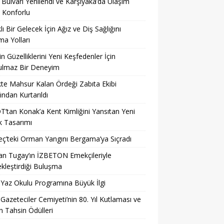
 Bulvarı Yenilendi ve Karşıyaka’da Ulaşım
 Konforlu
klı Bir Gelecek İçin Ağız ve Diş Sağlığını
a Yolları
’in Güzelliklerini Yeni Keşfedenler İçin
ulmaz Bir Deneyim
kte Mahsur Kalan Ördeği Zabıta Ekibi
ından Kurtarıldı
’tan Konak’a Kent Kimliğini Yansıtan Yeni
k Tasarımı
’teki Orman Yangını Bergama’ya Sıçradı
n Tugay’ın İZBETON Emekçileriyle
kleştirdiği Buluşma
 Yaz Okulu Programına Büyük İlgi
 Gazeteciler Cemiyeti’nin 80. Yıl Kutlaması ve
 Tahsin Ödülleri