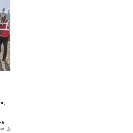
arşı
ka
anlığı