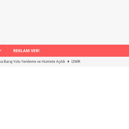
REKLAM VER!
a Baraj Yolu Yenileme ve Hizmete Açıldı
İZMİR
ortatif Yüzme Havuzunda Çocuklarla Buluşma Etkinliği
İZMİR
Kompostu Uygulamasıyla 4 Bin 556 Hane Değişiyor
İZMİR
 Şenlikleri Binlerce Vatandaşı Bir Araya Getirdi
İZMİR
Paraşütü Rezervasyonu Yaparken Fiyat mı, Kalite mi Daha Önemli?