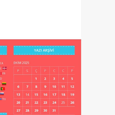
YAZI ARŞIVI
EKIM 2025
CA
S
P
S
Ç
P
C
C
P
FR
1
2
3
4
5
ID
V
6
7
8
9
10
11
12
13
14
15
16
17
18
19
TH
20
21
22
23
24
25
26
27
28
29
30
31