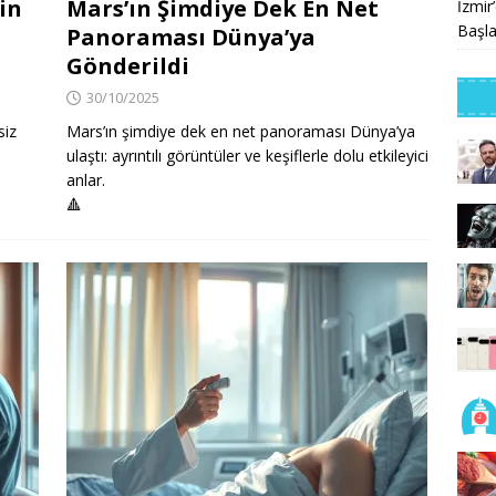
in
Mars’ın Şimdiye Dek En Net
İzmir
Başla
Panoraması Dünya’ya
Gönderildi
30/10/2025
siz
Mars’ın şimdiye dek en net panoraması Dünya’ya
ulaştı: ayrıntılı görüntüler ve keşiflerle dolu etkileyici
anlar.
🔺