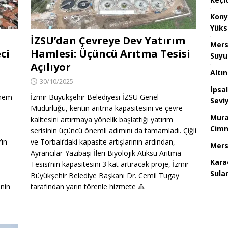
Kony
Yüks
İZSU’dan Çevreye Dev Yatırım
Mers
ci
Hamlesi: Üçüncü Arıtma Tesisi
Suyu
Açılıyor
Altı
30/10/2025
İpsa
önem
İzmir Büyükşehir Belediyesi İZSU Genel
Sevi
Müdürlüğü, kentin arıtma kapasitesini ve çevre
Mura
kalitesini artırmaya yönelik başlattığı yatırım
Cimn
serisinin üçüncü önemli adımını da tamamladı. Çiğli
’ın
ve Torbalı’daki kapasite artışlarının ardından,
Mers
Ayrancılar-Yazıbaşı İleri Biyolojik Atıksu Arıtma
Kara
Tesisi’nin kapasitesini 3 kat artıracak proje, İzmir
Sula
Büyükşehir Belediye Başkanı Dr. Cemil Tugay
inin
tarafından yarın törenle hizmete
🔺