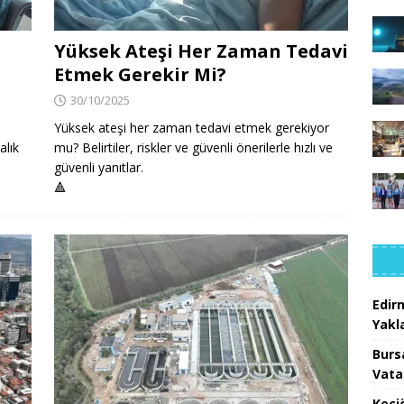
Yüksek Ateşi Her Zaman Tedavi
Etmek Gerekir Mi?
30/10/2025
Yüksek ateşi her zaman tedavi etmek gerekiyor
alık
mu? Belirtiler, riskler ve güvenli önerilerle hızlı ve
güvenli yanıtlar.
🔺
Edir
Yakla
Burs
Vata
Keçi