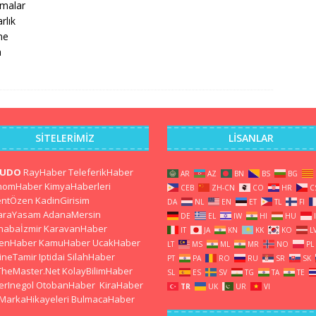
şmalar
rlık
ne
a
SITELERIMIZ
LISANLAR
CUDO
RayHaber
TeleferikHaber
AR
AZ
BN
BS
BG
nomHaber
KimyaHaberleri
CEB
ZH-CN
CO
HR
C
entÖzen
KadinGirisim
DA
NL
EN
ET
TL
FI
araYasam
AdanaMersin
DE
EL
IW
HI
HU
habaİzmir
KaravanHaber
IT
JA
KN
KK
KO
L
kenHaber
KamuHaber
UcakHaber
LT
MS
ML
MR
NO
PL
ineTamir
Iptidai
SilahHaber
PT
PA
RO
RU
SR
SK
TheMaster.Net
KolayBilimHaber
SL
ES
SV
TG
TA
TE
erInegol
OtobanHaber
KiraHaber
TR
UK
UR
VI
MarkaHikayeleri
BulmacaHaber