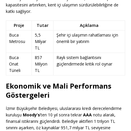
kapasitesini artırırken, kent içi ulaşımın sürdürülebilirliğine de
katkı sağlıyor.
Proje
Tutar
Açıklama
Buca
5,5
Şehir içi ulaşımın rahatlaması için
Metrosu
Milyar
önemli bir yatırım
TL
Buca
857
Raylı sistem bağlantısını
Onat
Milyon
güçlendirmede kritik rol oynar
Tüneli
TL
Ekonomik ve Mali Performans
Göstergeleri
İzmir Büyükşehir Belediyesi, uluslararası kredi derecelendirme
kuruluşu
Moody’s
’ten 10 yıl sonra tekrar
AAA
notu alarak,
finansal istikrarını güçlendirdi. Belediye aktifleri 1 trilyon TL
sınırını aşarken, öz kaynaklar 951,7 milyar TL seviyesine