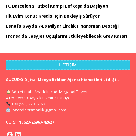
FC Barcelona Futbol Kampı Lefkoşa’da Başlıyor!
İlk Evim Konut Kredisi İçin Bekleyiş Sürüyor
Esnafa 6 Ayda 74,8 Milyar Liralık Finansman Desteği
Fransa’da EasyJet Uçuşlarını Etkileyebilecek Grev Kararı
İLETIŞIM
SUCUDO Dijital Medya Reklam Ajansı Hizmetleri Ltd. Şti.
Adalet mah. Anadolu cad. Megapol Tower
41/81 35530 Bayraklı İzmir / Türkiye
+90 (553) 770 52 69
ozendanismanlik@gmail.com
UETS:
15623-26967-42627