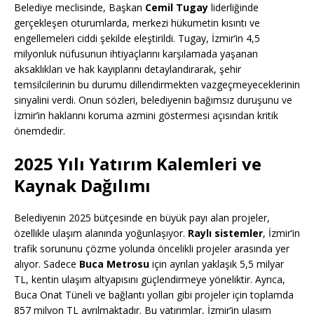
Belediye meclisinde, Başkan
Cemil Tugay
liderliğinde
gerçekleşen oturumlarda, merkezi hükumetin kısıntı ve
engellemeleri ciddi şekilde eleştirildi. Tugay, İzmir’in 4,5
milyonluk nüfusunun ihtiyaçlarını karşılamada yaşanan
aksaklıkları ve hak kayıplarını detaylandırarak, şehir
temsilcilerinin bu durumu dillendirmekten vazgeçmeyeceklerinin
sinyalini verdi. Onun sözleri, belediyenin bağımsız duruşunu ve
İzmir’in haklarını koruma azmini göstermesi açısından kritik
önemdedir.
2025 Yılı Yatırım Kalemleri ve
Kaynak Dağılımı
Belediyenin 2025 bütçesinde en büyük payı alan projeler,
özellikle ulaşım alanında yoğunlaşıyor.
Raylı sistemler
, İzmir’in
trafik sorununu çözme yolunda öncelikli projeler arasında yer
alıyor. Sadece
Buca Metrosu
için ayrılan yaklaşık 5,5 milyar
TL, kentin ulaşım altyapısını güçlendirmeye yöneliktir. Ayrıca,
Buca Onat Tüneli ve bağlantı yolları gibi projeler için toplamda
857 milyon TL ayrılmaktadır. Bu yatırımlar, İzmir’in ulaşım