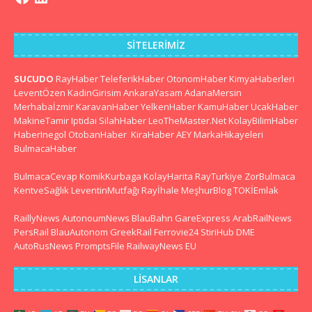
SITELERIMIZ
SUCUDO
RayHaber
TeleferikHaber
OtonomHaber
KimyaHaberleri
LeventÖzen
KadinGirisim
AnkaraYasam
AdanaMersin
Merhabaİzmir
KaravanHaber
YelkenHaber
KamuHaber
UcakHaber
MakineTamir
Iptidai
SilahHaber
LeoTheMaster.Net
KolayBilimHaber
HaberInegol
OtobanHaber
KiraHaber
AEY
MarkaHikayeleri
BulmacaHaber
BulmacaCevap
KomikKurbaga
KolayHarita
RayTurkiye
ZorBulmaca
KentveSağlık
LeventinMutfağı
Rayİhale
MeşhurBlog
TOKİEmlak
RaillyNews
AutonoumNews
BlauBahn
GareExpress
ArabRailNews
PersRail
BlauAutonom
GreekRail
Ferrovie24
StiriHub
DME
AutoRusNews
PromptsFile
RailwayNews EU
LISANLAR