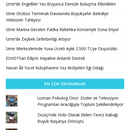
İzmir’de Engelliler Yaz Boyunca Denizle Buluşma Etkinlikleri
İzmir Otobüs Terminali Davasında Büyükşehir Belediye
Yetkisinin Tahliyesi
İzmir Marina Geceleri Patika Rebetika Konseriyle Sona Eriyor
İzmir’de Zeybek Seferberliği Artıyor
İzmir Merkezlerinde Yuva Ücreti Aylık 2.500 TL’ye Düşürüldü
ESHOT’tan Edip’in Hayaline Anlamlı Destek
Hasan Âli Yücel Kütüphanesi Yaz Atölyeleri İlgi Odağı
EN ÇOK OKUNANLAR
Uzman Psikolog Önür: Diziler ve Televizyon
Programları Aracılğıyla Toplum Şekillendiriliyor
Düziçi'nde Hobi Olarak Ekilen Tevriz Kabağı
Büyük Başarıya Dönüştü