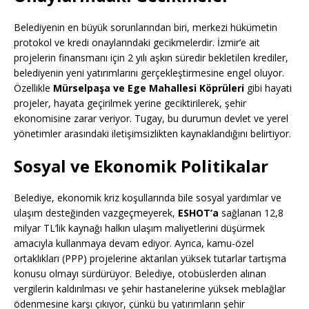
Belediyenin en büyük sorunlarından biri, merkezi hükümetin
protokol ve kredi onaylarındaki gecikmelerdir. İzmir’e ait
projelerin finansmanı için 2 yılı aşkın süredir bekletilen krediler,
belediyenin yeni yatırımlarını gerçekleştirmesine engel oluyor.
Özellikle
Mürselpaşa ve Ege Mahallesi Köprüleri
gibi hayati
projeler, hayata geçirilmek yerine geciktirilerek, şehir
ekonomisine zarar veriyor. Tugay, bu durumun devlet ve yerel
yönetimler arasındaki iletişimsizlikten kaynaklandığını belirtiyor.
Sosyal ve Ekonomik Politikalar
Belediye, ekonomik kriz koşullarında bile sosyal yardımlar ve
ulaşım desteğinden vazgeçmeyerek,
ESHOT’a
sağlanan 12,8
milyar TL’lik kaynağı halkın ulaşım maliyetlerini düşürmek
amacıyla kullanmaya devam ediyor. Ayrıca, kamu-özel
ortaklıkları (PPP) projelerine aktarılan yüksek tutarlar tartışma
konusu olmayı sürdürüyor. Belediye, otobüslerden alınan
vergilerin kaldırılması ve şehir hastanelerine yüksek meblağlar
ödenmesine karşı çıkıyor, çünkü bu yatırımların şehir