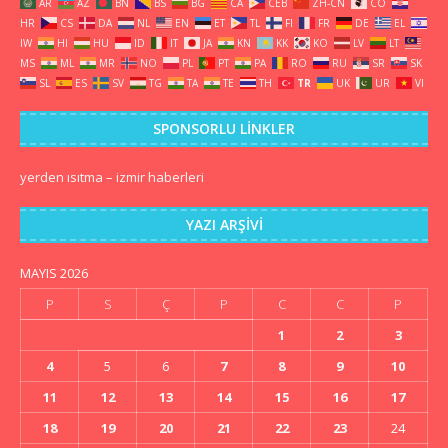
AR
AZ
BN
BS
BG
CA
CEB
ZH-CN
CO
HR
CS
DA
NL
EN
ET
TL
FI
FR
DE
EL
IW
HI
HU
ID
IT
JA
KN
KK
KO
LV
LT
MS
ML
MR
NO
PL
PT
PA
RO
RU
SR
SK
SL
ES
SV
TG
TA
TE
TH
TR
UK
UR
VI
SPONSORLU LINKLER
yerden ısıtma
–
izmir haberleri
YAZI ARŞIVI
MAYIS 2026
P
S
Ç
P
C
C
P
1
2
3
4
5
6
7
8
9
10
11
12
13
14
15
16
17
18
19
20
21
22
23
24