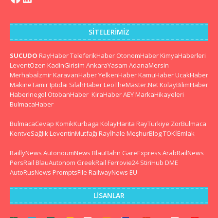
SITELERIMIZ
SUCUDO
RayHaber
TeleferikHaber
OtonomHaber
KimyaHaberleri
LeventÖzen
KadinGirisim
AnkaraYasam
AdanaMersin
Merhabaİzmir
KaravanHaber
YelkenHaber
KamuHaber
UcakHaber
MakineTamir
Iptidai
SilahHaber
LeoTheMaster.Net
KolayBilimHaber
HaberInegol
OtobanHaber
KiraHaber
AEY
MarkaHikayeleri
BulmacaHaber
BulmacaCevap
KomikKurbaga
KolayHarita
RayTurkiye
ZorBulmaca
KentveSağlık
LeventinMutfağı
Rayİhale
MeşhurBlog
TOKİEmlak
RaillyNews
AutonoumNews
BlauBahn
GareExpress
ArabRailNews
PersRail
BlauAutonom
GreekRail
Ferrovie24
StiriHub
DME
AutoRusNews
PromptsFile
RailwayNews EU
LISANLAR