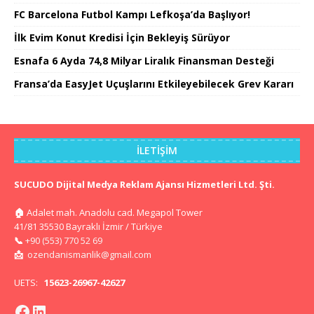
FC Barcelona Futbol Kampı Lefkoşa’da Başlıyor!
İlk Evim Konut Kredisi İçin Bekleyiş Sürüyor
Esnafa 6 Ayda 74,8 Milyar Liralık Finansman Desteği
Fransa’da EasyJet Uçuşlarını Etkileyebilecek Grev Kararı
İLETIŞIM
SUCUDO Dijital Medya Reklam Ajansı Hizmetleri Ltd. Şti.
🏠
Adalet mah. Anadolu cad. Megapol Tower
41/81 35530 Bayraklı İzmir / Türkiye
📞
+90 (553) 770 52 69
📩
ozendanismanlik@gmail.com
UETS:
15623-26967-42627