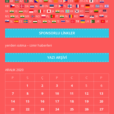
AR
AZ
BN
BS
BG
CA
CEB
ZH-CN
CO
HR
CS
DA
NL
EN
ET
TL
FI
FR
DE
EL
IW
HI
HU
ID
IT
JA
KN
KK
KO
LV
LT
MS
ML
MR
NO
PL
PT
PA
RO
RU
SR
SK
SL
ES
SV
TG
TA
TE
TH
TR
UK
UR
VI
SPONSORLU LINKLER
yerden ısıtma
–
izmir haberleri
YAZI ARŞIVI
ARALIK 2020
P
S
Ç
P
C
C
P
1
2
3
4
5
6
7
8
9
10
11
12
13
14
15
16
17
18
19
20
21
22
23
24
25
26
27