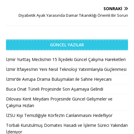
SONRAKI
Diyabetik Ayak Yarasında Damar Tıkanıklığı Önemli Bir Sorun
GÜNCEL YAZILAR
İzmir Yurttaş Meclisi’nin 15 İlçedeki Güncel Çalışma Hareketleri
İzmir İtfaiyesi’nin Yeni Nesil Teknoloji Yatırımlarıyla Güçlenmesi
İzmir’de Avrupa Drama Buluşmaları ile Sahne Heyecanı
Buca Onat Tüneli Projesinde Son Aşamaya Gelindi
Dilovası Kent Meydanı Projesinde Güncel Gelişmeler ve
Çalışma Hızları
İZSU Kıyı Temizliğiyle Körfez’in Canlanmasını Hedefliyor
Torbalı Kurutulmuş Domates Hasadı ve İşleme Süreci Yakından
İzleniyor