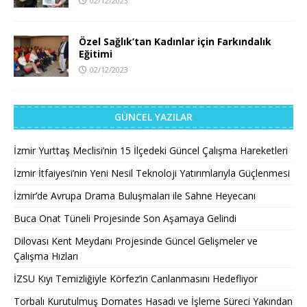
02/12/2023
Özel Sağlık’tan Kadınlar için Farkındalık
Eğitimi
02/12/2023
GÜNCEL YAZILAR
İzmir Yurttaş Meclisi’nin 15 İlçedeki Güncel Çalışma Hareketleri
İzmir İtfaiyesi’nin Yeni Nesil Teknoloji Yatırımlarıyla Güçlenmesi
İzmir’de Avrupa Drama Buluşmaları ile Sahne Heyecanı
Buca Onat Tüneli Projesinde Son Aşamaya Gelindi
Dilovası Kent Meydanı Projesinde Güncel Gelişmeler ve
Çalışma Hızları
İZSU Kıyı Temizliğiyle Körfez’in Canlanmasını Hedefliyor
Torbalı Kurutulmuş Domates Hasadı ve İşleme Süreci Yakından