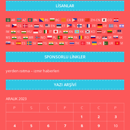
LISANLAR
AR
AZ
BN
BS
BG
CA
CEB
ZH-CN
CO
HR
CS
DA
NL
EN
ET
TL
FI
FR
DE
EL
IW
HI
HU
ID
IT
JA
KN
KK
KO
LV
LT
MS
ML
MR
NO
PL
PT
PA
RO
RU
SR
SK
SL
ES
SV
TG
TA
TE
TH
TR
UK
UR
VI
SPONSORLU LINKLER
yerden ısıtma
–
izmir haberleri
YAZI ARŞIVI
ARALIK 2023
P
S
Ç
P
C
C
P
1
2
3
4
5
6
7
8
9
10