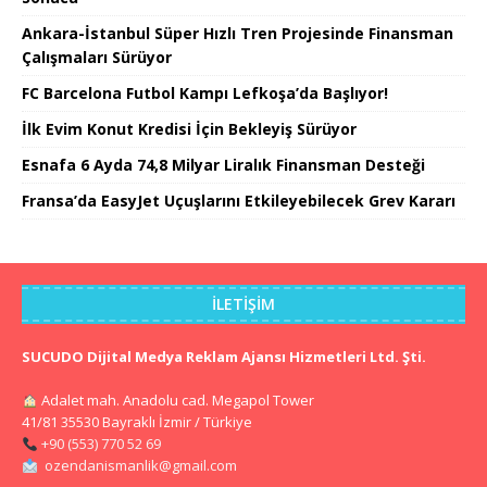
Ankara-İstanbul Süper Hızlı Tren Projesinde Finansman
Çalışmaları Sürüyor
FC Barcelona Futbol Kampı Lefkoşa’da Başlıyor!
İlk Evim Konut Kredisi İçin Bekleyiş Sürüyor
Esnafa 6 Ayda 74,8 Milyar Liralık Finansman Desteği
Fransa’da EasyJet Uçuşlarını Etkileyebilecek Grev Kararı
İLETIŞIM
SUCUDO Dijital Medya Reklam Ajansı Hizmetleri Ltd. Şti.
Adalet mah. Anadolu cad. Megapol Tower
41/81 35530 Bayraklı İzmir / Türkiye
+90 (553) 770 52 69
ozendanismanlik@gmail.com