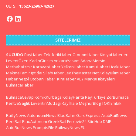
UETS:
15623-26967-42627
SITELERIMIZ
SUCUDO
RayHaber
TeleferikHaber
OtonomHaber
KimyaHaberleri
LeventÖzen
KadinGirisim
AnkaraYasam
AdanaMersin
Merhabaİzmir
KaravanHaber
YelkenHaber
KamuHaber
UcakHaber
MakineTamir
Iptidai
SilahHaber
LeoTheMaster.Net
KolayBilimHaber
HaberInegol
OtobanHaber
KiraHaber
AEY
MarkaHikayeleri
BulmacaHaber
BulmacaCevap
KomikKurbaga
KolayHarita
RayTurkiye
ZorBulmaca
KentveSağlık
LeventinMutfağı
Rayİhale
MeşhurBlog
TOKİEmlak
RaillyNews
AutonoumNews
BlauBahn
GareExpress
ArabRailNews
PersRail
BlauAutonom
GreekRail
Ferrovie24
StiriHub
DME
AutoRusNews
PromptsFile
RailwayNews EU