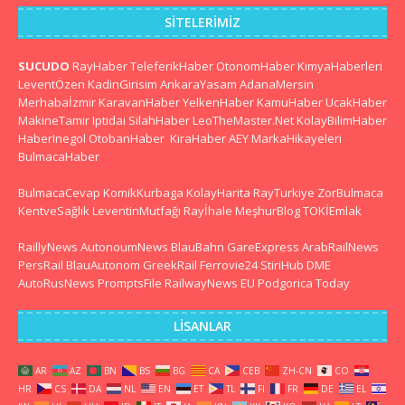
SITELERIMIZ
SUCUDO
RayHaber
TeleferikHaber
OtonomHaber
KimyaHaberleri
LeventÖzen
KadinGirisim
AnkaraYasam
AdanaMersin
Merhabaİzmir
KaravanHaber
YelkenHaber
KamuHaber
UcakHaber
MakineTamir
Iptidai
SilahHaber
LeoTheMaster.Net
KolayBilimHaber
HaberInegol
OtobanHaber
KiraHaber
AEY
MarkaHikayeleri
BulmacaHaber
BulmacaCevap
KomikKurbaga
KolayHarita
RayTurkiye
ZorBulmaca
KentveSağlık
LeventinMutfağı
Rayİhale
MeşhurBlog
TOKİEmlak
RaillyNews
AutonoumNews
BlauBahn
GareExpress
ArabRailNews
PersRail
BlauAutonom
GreekRail
Ferrovie24
StiriHub
DME
AutoRusNews
PromptsFile
RailwayNews EU
Podgorica Today
LISANLAR
AR
AZ
BN
BS
BG
CA
CEB
ZH-CN
CO
HR
CS
DA
NL
EN
ET
TL
FI
FR
DE
EL