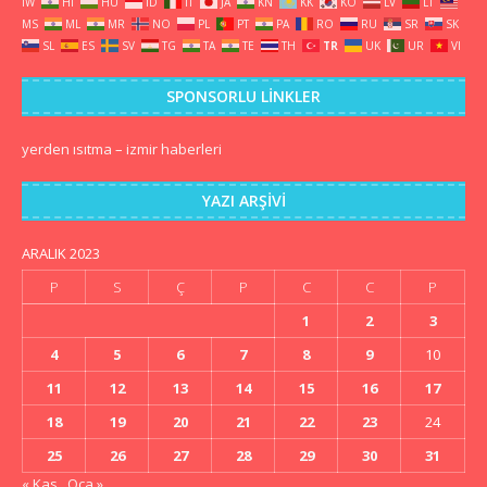
IW
HI
HU
ID
IT
JA
KN
KK
KO
LV
LT
MS
ML
MR
NO
PL
PT
PA
RO
RU
SR
SK
SL
ES
SV
TG
TA
TE
TH
TR
UK
UR
VI
SPONSORLU LINKLER
yerden ısıtma
–
izmir haberleri
YAZI ARŞIVI
ARALIK 2023
P
S
Ç
P
C
C
P
1
2
3
4
5
6
7
8
9
10
11
12
13
14
15
16
17
18
19
20
21
22
23
24
25
26
27
28
29
30
31
« Kas
Oca »