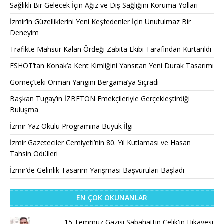
Sağlıklı Bir Gelecek İçin Ağız ve Diş Sağlığını Koruma Yolları
İzmir’in Güzelliklerini Yeni Keşfedenler İçin Unutulmaz Bir
Deneyim
Trafikte Mahsur Kalan Ördeği Zabıta Ekibi Tarafından Kurtarıldı
ESHOT’tan Konak’a Kent Kimliğini Yansıtan Yeni Durak Tasarımı
Gömeç’teki Orman Yangını Bergama’ya Sıçradı
Başkan Tugay’ın İZBETON Emekçileriyle Gerçekleştirdiği
Buluşma
İzmir Yaz Okulu Programına Büyük İlgi
İzmir Gazeteciler Cemiyeti’nin 80. Yıl Kutlaması ve Hasan
Tahsin Ödülleri
İzmir’de Gelinlik Tasarım Yarışması Başvuruları Başladı
EN ÇOK OKUNANLAR
15 Temmuz Gazisi Sabahattin Çelik'in Hikayesi