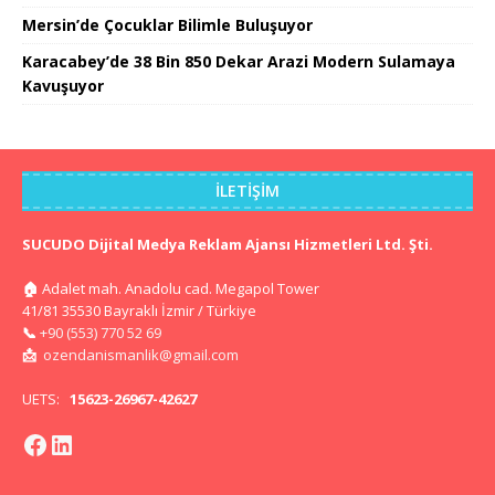
Mersin’de Çocuklar Bilimle Buluşuyor
Karacabey’de 38 Bin 850 Dekar Arazi Modern Sulamaya
Kavuşuyor
İLETIŞIM
SUCUDO Dijital Medya Reklam Ajansı Hizmetleri Ltd. Şti.
🏠
Adalet mah. Anadolu cad. Megapol Tower
41/81 35530 Bayraklı İzmir / Türkiye
📞
+90 (553) 770 52 69
📩
ozendanismanlik@gmail.com
UETS:
15623-26967-42627