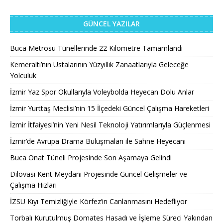
GÜNCEL YAZILAR
Buca Metrosu Tünellerinde 22 Kilometre Tamamlandı
Kemeraltı’nın Ustalarının Yüzyıllık Zanaatlarıyla Geleceğe
Yolculuk
İzmir Yaz Spor Okullarıyla Voleybolda Heyecan Dolu Anlar
İzmir Yurttaş Meclisi’nin 15 İlçedeki Güncel Çalışma Hareketleri
İzmir İtfaiyesi’nin Yeni Nesil Teknoloji Yatırımlarıyla Güçlenmesi
İzmir’de Avrupa Drama Buluşmaları ile Sahne Heyecanı
Buca Onat Tüneli Projesinde Son Aşamaya Gelindi
Dilovası Kent Meydanı Projesinde Güncel Gelişmeler ve
Çalışma Hızları
İZSU Kıyı Temizliğiyle Körfez’in Canlanmasını Hedefliyor
Torbalı Kurutulmuş Domates Hasadı ve İşleme Süreci Yakından