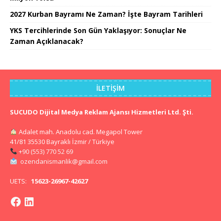
2027 Kurban Bayramı Ne Zaman? İşte Bayram Tarihleri
YKS Tercihlerinde Son Gün Yaklaşıyor: Sonuçlar Ne
Zaman Açıklanacak?
İLETIŞIM
SUCUDO Dijital Medya Reklam Ajansı Hizmetleri Ltd. Şti.
Adalet mah. Anadolu cad. Megapol Tower
41/81 35530 Bayraklı İzmir / Türkiye
+90 (553) 770 52 69
ozendanismanlik@gmail.com
UETS:
15623-26967-42627