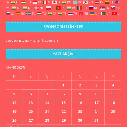
IW
HI
HU
ID
IT
JA
KN
KK
KO
LV
LT
MS
ML
MR
NO
PL
PT
PA
RO
RU
SR
SK
SL
ES
SV
TG
TA
TE
TH
TR
UK
UR
VI
SPONSORLU LINKLER
yerden ısıtma
–
izmir haberleri
YAZI ARŞIVI
MAYIS 2025
P
S
Ç
P
C
C
P
1
2
3
4
5
6
7
8
9
10
11
12
13
14
15
16
17
18
19
20
21
22
23
24
25
26
27
28
29
30
31