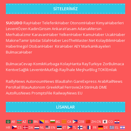
SITELERIMIZ
SUCUDO
RayHaber
TeleferikHaber
OtonomHaber
KimyaHaberleri
LeventÖzen
KadinGirisim
AnkaraYasam
AdanaMersin
Merhabaİzmir
KaravanHaber
YelkenHaber
KamuHaber
UcakHaber
MakineTamir
Iptidai
SilahHaber
LeoTheMaster.Net
KolayBilimHaber
HaberInegol
OtobanHaber
KiraHaber
AEY
MarkaHikayeleri
BulmacaHaber
BulmacaCevap
KomikKurbaga
KolayHarita
RayTurkiye
ZorBulmaca
KentveSağlık
LeventinMutfağı
Rayİhale
MeşhurBlog
TOKİEmlak
RaillyNews
AutonoumNews
BlauBahn
GareExpress
ArabRailNews
PersRail
BlauAutonom
GreekRail
Ferrovie24
StiriHub
DME
AutoRusNews
PromptsFile
RailwayNews EU
LISANLAR
AR
AZ
BN
BS
BG
CA
CEB
ZH-CN
CO
HR
CS
DA
NL
EN
ET
TL
FI
FR
DE
EL