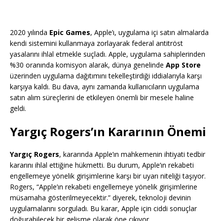
2020 yılında
Epic Games
, Apple’ı, uygulama içi satın almalarda
kendi sistemini kullanmaya zorlayarak federal antitröst
yasalarını ihlal etmekle suçladı. Apple, uygulama sahiplerinden
%30 oranında komisyon alarak, dünya genelinde
App Store
üzerinden uygulama dağıtımını tekelleştirdiği iddialarıyla karşı
karşıya kaldı. Bu dava, aynı zamanda kullanıcıların uygulama
satın alım süreçlerini de etkileyen önemli bir mesele haline
geldi.
Yargıç Rogers’ın Kararının Önemi
Yargıç Rogers
, kararında Apple’ın mahkemenin ihtiyati tedbir
kararını ihlal ettiğine hükmetti. Bu durum, Apple’ın rekabeti
engellemeye yönelik girişimlerine karşı bir uyarı niteliği taşıyor.
Rogers, “Apple’ın rekabeti engellemeye yönelik girişimlerine
müsamaha gösterilmeyecektir.” diyerek, teknoloji devinin
uygulamalarını sorguladı. Bu karar, Apple için ciddi sonuçlar
doğurabilecek bir gelişme olarak öne çıkıyor.