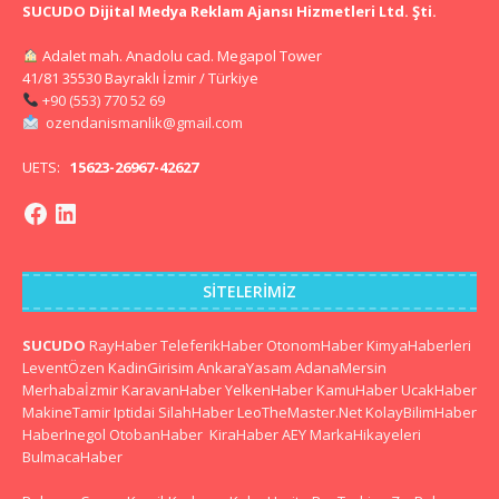
SUCUDO Dijital Medya Reklam Ajansı Hizmetleri Ltd. Şti.
Adalet mah. Anadolu cad. Megapol Tower
41/81 35530 Bayraklı İzmir / Türkiye
+90 (553) 770 52 69
ozendanismanlik@gmail.com
UETS:
15623-26967-42627
SITELERIMIZ
SUCUDO
RayHaber
TeleferikHaber
OtonomHaber
KimyaHaberleri
LeventÖzen
KadinGirisim
AnkaraYasam
AdanaMersin
Merhabaİzmir
KaravanHaber
YelkenHaber
KamuHaber
UcakHaber
MakineTamir
Iptidai
SilahHaber
LeoTheMaster.Net
KolayBilimHaber
HaberInegol
OtobanHaber
KiraHaber
AEY
MarkaHikayeleri
BulmacaHaber