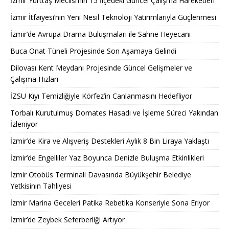
İzmir Yurttaş Meclisi’nin 15 İlçedeki Güncel Çalışma Hareketleri
İzmir İtfaiyesi’nin Yeni Nesil Teknoloji Yatırımlarıyla Güçlenmesi
İzmir’de Avrupa Drama Buluşmaları ile Sahne Heyecanı
Buca Onat Tüneli Projesinde Son Aşamaya Gelindi
Dilovası Kent Meydanı Projesinde Güncel Gelişmeler ve
Çalışma Hızları
İZSU Kıyı Temizliğiyle Körfez’in Canlanmasını Hedefliyor
Torbalı Kurutulmuş Domates Hasadı ve İşleme Süreci Yakından
İzleniyor
İzmir’de Kira ve Alışveriş Destekleri Aylık 8 Bin Liraya Yaklaştı
İzmir’de Engelliler Yaz Boyunca Denizle Buluşma Etkinlikleri
İzmir Otobüs Terminali Davasında Büyükşehir Belediye
Yetkisinin Tahliyesi
İzmir Marina Geceleri Patika Rebetika Konseriyle Sona Eriyor
İzmir’de Zeybek Seferberliği Artıyor