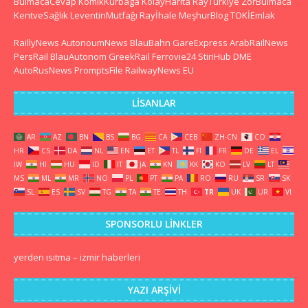
BulmacaCevap
KomikKurbaga
KolayHarita
RayTurkiye
ZorBulmaca
KentveSağlık
LeventinMutfağı
Rayİhale
MeşhurBlog
TOKİEmlak
RaillyNews
AutonoumNews
BlauBahn
GareExpress
ArabRailNews
PersRail
BlauAutonom
GreekRail
Ferrovie24
StiriHub
DME
AutoRusNews
PromptsFile
RailwayNews EU
LISANLAR
AR
AZ
BN
BS
BG
CA
CEB
ZH-CN
CO
HR
CS
DA
NL
EN
ET
TL
FI
FR
DE
EL
IW
HI
HU
ID
IT
JA
KN
KK
KO
LV
LT
MS
ML
MR
NO
PL
PT
PA
RO
RU
SR
SK
SL
ES
SV
TG
TA
TE
TH
TR
UK
UR
VI
SPONSORLU LINKLER
yerden ısıtma
–
izmir haberleri
YAZI ARŞIVI