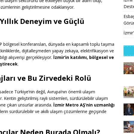
esel ulaşım sektörünü de etkileyen büyük bir adım olup,
Deste
çözümlerinin geliştirilmesine odaklanıyor.
Esbaş
 Yıllık Deneyim ve Güçlü
Görü
İzmir
UITP bölgesel konferansları, dünyada en kapsamlı toplu taşıma
kinliklerde, dijitalleşmeden yapay zekaya, elektrifikasyon ve
lgi alışverişi gerçekleşiyor.
İzmir’in katılımı, bölgesel ve
ştirecek
.
ajları ve Bu Zirvedeki Rolü
sadece Türkiye’nin değil, Avrupa’nın önemli ulaşım
 Kentin geliştirilmiş raylı sistemleri, sürdürülebilir ulaşım
e öne çıkan unsurlar arasında.
İzmir Metro AŞ’nin uzmanlığı
rlerin sürdürülebilir ve akıllı ulaşım çözümlerine geçişinde
mcılar Neden Burada Olmalı?