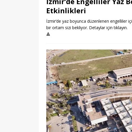
İzmir’de Engelliler Yaz
Etkinlikleri
İzmir’de yaz boyunca düzenlenen engelliler içi
bir ortam sizi bekliyor. Detaylar için tıklayın.
🔺