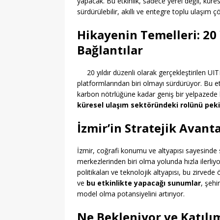
yapacak. Bu etkinlik, sadece yerel değil, kür
sürdürülebilir, akıllı ve entegre toplu ulaşım 
Hikayenin Temelleri: 20
Bağlantılar
20 yıldır düzenli olarak gerçekleştirilen 
platformlarından biri olmayı sürdürüyor. Bu et
karbon nötrlüğüne kadar geniş bir yelpazede bi
küresel ulaşım sektöründeki rolünü peki
İzmir’in Stratejik Avant
İzmir, coğrafi konumu ve altyapısı sayesinde 
merkezlerinden biri olma yolunda hızla ilerliyor.
politikaları ve teknolojik altyapısı, bu zirved
ve
bu etkinlikte yapacağı sunumlar
, şehi
model olma potansiyelini artırıyor.
Ne Bekleniyor ve Katılı