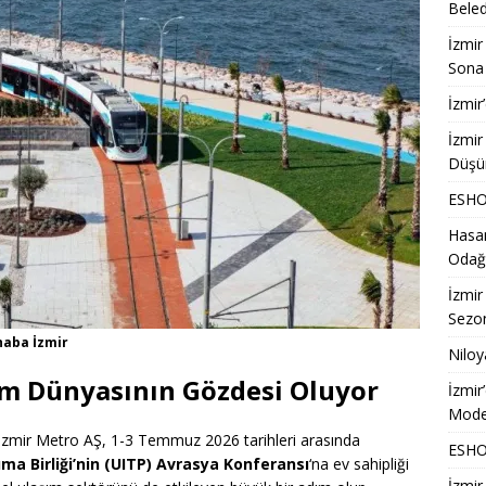
Beled
İzmir
Sona 
İzmir
İzmir
Düşü
ESHOT
Hasan
Odağ
İzmir
Sezon
haba İzmir
Niloy
şım Dünyasının Gözdesi Oluyor
İzmir
Model
, İzmir Metro AŞ, 1-3 Temmuz 2026 tarihleri arasında
ESHOT
ma Birliği’nin (UITP) Avrasya Konferansı
‘na ev sahipliği
İzmir