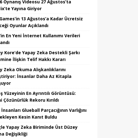
6 Oynanış Videosu 27 Ağustos’ta
ix’te Yayına Giriyor
 Games’in 13 Ağustos’a Kadar Ücretsiz
ceği Oyunlar Açıklandı
in En Yeni İnternet Kullanımı Verileri
landı
y Kore’de Yapay Zeka Destekli Şarkı
mine İlişkin Telif Hakkı Kararı
y Zeka Okuma Alışkanlıklarını
tiriyor: İnsanlar Daha Az Kitapla
şuyor
ş Yüzeyinin En Ayrıntılı Görüntüsü:
hi Çözünürlük Rekoru Kırıldı
 İnsanları Glueball Parçacığının Varlığını
ekleyen Kesin Kanıt Buldu
le Yapay Zeka Biriminde Üst Düzey
a Değişikliği