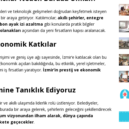
kleri ve teknolojik gelişmeleri doğrudan keşfetmek isteyen
 bir araya getiriyor. Katılımcılar;
akıllı şehirler, entegre
arbon ayak izi azaltma
gibi konularda pratik bilgiler
 olanakları
açısından da yeni fırsatların kapısı aralanacak.
konomik Katkılar
rişimi ve geniş üye ağı sayesinde, İzmir’e katılacak olan bu
r. Ekonomik açıdan bakıldığında, bu etkinlik, yerel işletmeler,
ni iş fırsatları yaratıyor.
İzmir’in prestij ve ekonomik
mine Tanıklık Ediyoruz
 ve akıllı ulaşımda liderlik rolü üstleniyor. Belediyeler,
 burada bir araya gelerek, şehirlerin geleceğini şekillendirecek
laşım vizyonundan ilham alarak, dünya çapında
ekete geçecekler
.