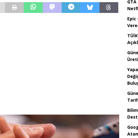
GTA 
Netfl
Epic
Vere
TÜİK’
Açık
Güne
Üreti
Yapa
Değiş
Bulu
Güne
Tari
Bilim
Dest
Goog
Atam