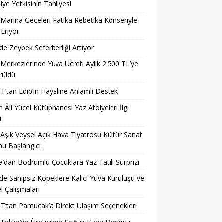
iye Yetkisinin Tahliyesi
 Marina Geceleri Patika Rebetika Konseriyle
Eriyor
’de Zeybek Seferberliği Artıyor
 Merkezlerinde Yuva Ücreti Aylık 2.500 TL’ye
rüldü
’tan Edip’in Hayaline Anlamlı Destek
 Âli Yücel Kütüphanesi Yaz Atölyeleri İlgi
ı
 Aşık Veysel Açık Hava Tiyatrosu Kültür Sanat
u Başlangıcı
a’dan Bodrumlu Çocuklara Yaz Tatili Sürprizi
’de Sahipsiz Köpeklere Kalıcı Yuva Kuruluşu ve
 Çalışmaları
’tan Pamucak’a Direkt Ulaşım Seçenekleri
 Tekke’de Üreticilere Soğuk Hava Deposu