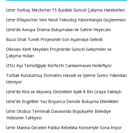
İzmir Yurttaş Meclisi’nin 15 İlçedeki Güncel Çalışma Hareketleri
İzmir İtfaiyesi’nin Yeni Nesil Teknoloji Yatırımlarıyla Güçlenmesi
İzmir’de Avrupa Drama Buluşmaları ile Sahne Heyecanı
Buca Onat Tüneli Projesinde Son Aşamaya Gelindi
Dilovası Kent Meydanı Projesinde Güncel Gelişmeler ve
Çalışma Hızları
İZSU Kıyı Temizliğiyle Körfez’in Canlanmasını Hedefliyor
Torbalı Kurutulmuş Domates Hasadı ve İşleme Süreci Yakından
İzleniyor
İzmir’de Kira ve Alışveriş Destekleri Aylık 8 Bin Liraya Yaklaştı
İzmir’de Engelliler Yaz Boyunca Denizle Buluşma Etkinlikleri
İzmir Otobüs Terminali Davasında Büyükşehir Belediye
Yetkisinin Tahliyesi
İzmir Marina Geceleri Patika Rebetika Konseriyle Sona Eriyor