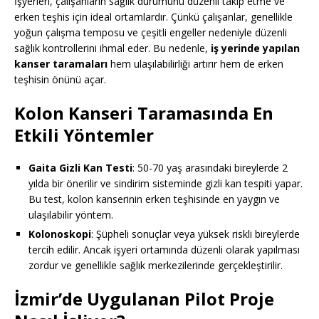
İşyerleri, çalışanların sağlık durumunu düzenli takip etme ve
erken teşhis için ideal ortamlardır. Çünkü çalışanlar, genellikle
yoğun çalışma temposu ve çeşitli engeller nedeniyle düzenli
sağlık kontrollerini ihmal eder. Bu nedenle,
iş yerinde yapılan
kanser taramaları
hem ulaşılabilirliği artırır hem de erken
teşhisin önünü açar.
Kolon Kanseri Taramasında En
Etkili Yöntemler
Gaita Gizli Kan Testi
: 50-70 yaş arasındaki bireylerde 2
yılda bir önerilir ve sindirim sisteminde gizli kan tespiti yapar.
Bu test, kolon kanserinin erken teşhisinde en yaygın ve
ulaşılabilir yöntem.
Kolonoskopi
: Şüpheli sonuçlar veya yüksek riskli bireylerde
tercih edilir. Ancak işyeri ortamında düzenli olarak yapılması
zordur ve genellikle sağlık merkezilerinde gerçekleştirilir.
İzmir’de Uygulanan Pilot Proje