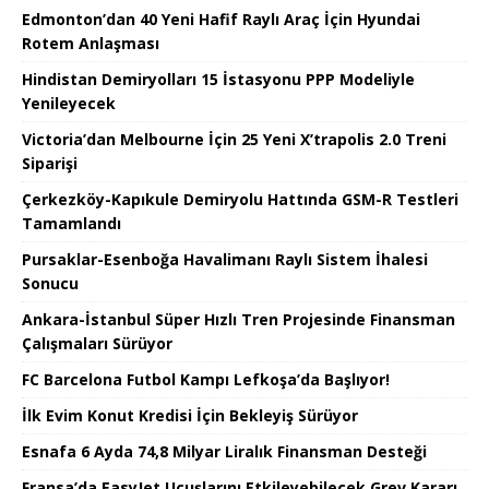
Edmonton’dan 40 Yeni Hafif Raylı Araç İçin Hyundai
Rotem Anlaşması
Hindistan Demiryolları 15 İstasyonu PPP Modeliyle
Yenileyecek
Victoria’dan Melbourne İçin 25 Yeni X’trapolis 2.0 Treni
Siparişi
Çerkezköy-Kapıkule Demiryolu Hattında GSM-R Testleri
Tamamlandı
Pursaklar-Esenboğa Havalimanı Raylı Sistem İhalesi
Sonucu
Ankara-İstanbul Süper Hızlı Tren Projesinde Finansman
Çalışmaları Sürüyor
FC Barcelona Futbol Kampı Lefkoşa’da Başlıyor!
İlk Evim Konut Kredisi İçin Bekleyiş Sürüyor
Esnafa 6 Ayda 74,8 Milyar Liralık Finansman Desteği
Fransa’da EasyJet Uçuşlarını Etkileyebilecek Grev Kararı