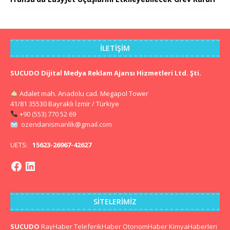
İLETIŞIM
SUCUDO Dijital Medya Reklam Ajansı Hizmetleri Ltd. Şti.
Adalet mah. Anadolu cad. Megapol Tower
41/81 35530 Bayraklı İzmir / Türkiye
+90 (553) 770 52 69
ozendanismanlik@gmail.com
UETS:
15623-26967-42627
SITELERIMIZ
SUCUDO
RayHaber
TeleferikHaber
OtonomHaber
KimyaHaberleri