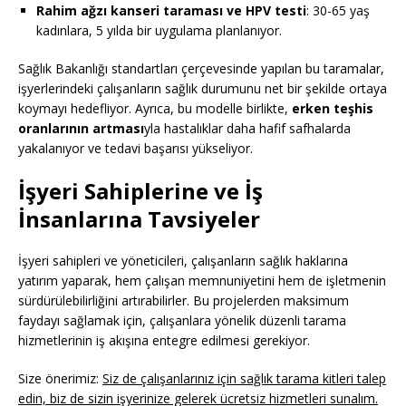
Rahim ağzı kanseri taraması ve HPV testi
: 30-65 yaş
kadınlara, 5 yılda bir uygulama planlanıyor.
Sağlık Bakanlığı standartları çerçevesinde yapılan bu taramalar,
işyerlerindeki çalışanların sağlık durumunu net bir şekilde ortaya
koymayı hedefliyor. Ayrıca, bu modelle birlikte,
erken teşhis
oranlarının artması
yla hastalıklar daha hafif safhalarda
yakalanıyor ve tedavi başarısı yükseliyor.
İşyeri Sahiplerine ve İş
İnsanlarına Tavsiyeler
İşyeri sahipleri ve yöneticileri, çalışanların sağlık haklarına
yatırım yaparak, hem çalışan memnuniyetini hem de işletmenin
sürdürülebilirliğini artırabilirler. Bu projelerden maksimum
faydayı sağlamak için, çalışanlara yönelik düzenli tarama
hizmetlerinin iş akışına entegre edilmesi gerekiyor.
Size önerimiz:
Siz de çalışanlarınız için sağlık tarama kitleri talep
edin, biz de sizin işyerinize gelerek ücretsiz hizmetleri sunalım.