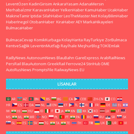
LeventÖzen
KadinGirisim
AnkaraYasam
AdanaMersin
Merhabaİzmir
KaravanHaber
YelkenHaber
KamuHaber
UcakHaber
MakineTamir
Iptidai
SilahHaber
LeoTheMaster.Net
KolayBilimHaber
HaberInegol
OtobanHaber
KiraHaber
AEY
MarkaHikayeleri
BulmacaHaber
BulmacaCevap
KomikKurbaga
KolayHarita
RayTurkiye
ZorBulmaca
KentveSağlık
LeventinMutfağı
Rayİhale
MeşhurBlog
TOKİEmlak
RaillyNews
AutonoumNews
BlauBahn
GareExpress
ArabRailNews
PersRail
BlauAutonom
GreekRail
Ferrovie24
StiriHub
DME
AutoRusNews
PromptsFile
RailwayNews EU
LISANLAR
AR
AZ
BN
BS
BG
CA
CEB
ZH-CN
CO
HR
CS
DA
NL
EN
ET
TL
FI
FR
DE
EL
IW
HI
HU
ID
IT
JA
KN
KK
KO
LV
LT
MS
ML
MR
NO
PL
PT
PA
RO
RU
SR
SK
SL
ES
SV
TG
TA
TE
TH
TR
UK
UR
VI