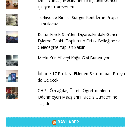
İzmir Yurttaş Meclisi'nin 15 İlçedeki Güncel
Çalışma Hareketleri
Türkiye'de Bir İlk: 'Sünger Kent İzmir Projesi'
Tanıtılacak
Kültür Emek-Sen’den Diyarbakır'daki Gerici
Eyleme Tepki: 'Toplumun Ortak Belleğine ve
Geleceğine Yapılan Saldırı'
Merkür'ün Yüzeyi Kağıt Gibi Buruşuyor
İphone 17 Pro'lara Eklenen Sistem İpad Pro'ya
da Gelecek
CHP'li Özçağdaş Ücretli Öğretmenlerin
Ödenmeyen Maaşlarını Meclis Gündemine
Taşıdı
RAYHABER