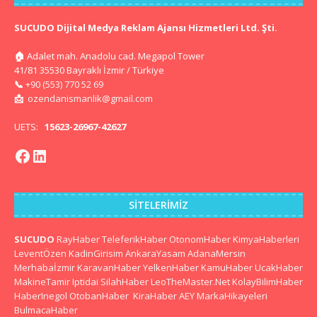
SUCUDO Dijital Medya Reklam Ajansı Hizmetleri Ltd. Şti.
🏠
Adalet mah. Anadolu cad. Megapol Tower
41/81 35530 Bayraklı İzmir / Türkiye
📞
+90 (553) 770 52 69
📩
ozendanismanlik@gmail.com
UETS:
15623-26967-42627
SITELERIMIZ
SUCUDO
RayHaber
TeleferikHaber
OtonomHaber
KimyaHaberleri
LeventÖzen
KadinGirisim
AnkaraYasam
AdanaMersin
Merhabaİzmir
KaravanHaber
YelkenHaber
KamuHaber
UcakHaber
MakineTamir
Iptidai
SilahHaber
LeoTheMaster.Net
KolayBilimHaber
HaberInegol
OtobanHaber
KiraHaber
AEY
MarkaHikayeleri
BulmacaHaber