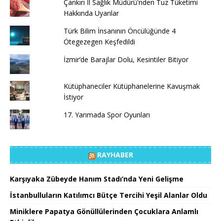
Çankırı İl Sağlık Müdürü'nden Tuz Tüketimi
Hakkında Uyarılar
Türk Bilim İnsanının Öncülüğünde 4
Ötegezegen Keşfedildi
İzmir’de Barajlar Dolu, Kesintiler Bitiyor
Kütüphaneciler Kütüphanelerine Kavuşmak
İstiyor
17. Yarımada Spor Oyunları
RAYHABER
Karşıyaka Zübeyde Hanım Stadı’nda Yeni Gelişme
İstanbulluların Katılımcı Bütçe Tercihi Yeşil Alanlar Oldu
Miniklere Papatya Gönüllülerinden Çocuklara Anlamlı