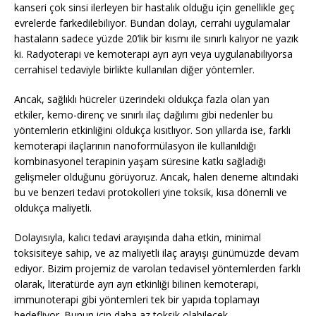
kanseri çok sinsi ilerleyen bir hastalık olduğu için genellikle geç
evrelerde farkedilebiliyor. Bundan dolayı, cerrahi uygulamalar
hastaların sadece yüzde 20’lik bir kısmı ile sınırlı kalıyor ne yazık
ki. Radyoterapi ve kemoterapi ayrı ayrı veya uygulanabiliyorsa
cerrahisel tedaviyle birlikte kullanılan diğer yöntemler.
Ancak, sağlıklı hücreler üzerindeki oldukça fazla olan yan
etkiler, kemo-direnç ve sınırlı ilaç dağılımı gibi nedenler bu
yöntemlerin etkinliğini oldukça kısıtlıyor. Son yıllarda ise, farklı
kemoterapi ilaçlarının nanoformülasyon ile kullanıldığı
kombinasyonel terapinin yaşam süresine katkı sağladığı
gelişmeler olduğunu görüyoruz. Ancak, halen deneme altındaki
bu ve benzeri tedavi protokolleri yine toksik, kısa dönemli ve
oldukça maliyetli.
Dolayısıyla, kalıcı tedavi arayışında daha etkin, minimal
toksisiteye sahip, ve az maliyetli ilaç arayışı günümüzde devam
ediyor. Bizim projemiz de varolan tedavisel yöntemlerden farklı
olarak, literatürde ayrı ayrı etkinliği bilinen kemoterapi,
immunoterapi gibi yöntemleri tek bir yapıda toplamayı
hedefliyor. Bunun için daha az toksik olabilecek