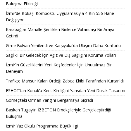
Buluşma Etkinliği
İzmir’de Bokaşi Kompostu Uygulamasıyla 4 Bin 556 Hane
Değişiyor
Karabağlar Mahalle Şenlikleri Binlerce Vatandaşı Bir Araya
Getirdi
Girne Bulvarı Yenilendi ve Karşıyaka’da Ulaşım Daha Konforlu
Sağlıklı Bir Gelecek İçin Ağız ve Diş Sağlığını Koruma Yolları
İzmir’in Güzelliklerini Yeni Keşfedenler İçin Unutulmaz Bir
Deneyim
Trafikte Mahsur Kalan Ördeği Zabıta Ekibi Tarafından Kurtarıldı
ESHOT’tan Konak’a Kent Kimliğini Yansıtan Yeni Durak Tasarımı
Gömeç’teki Orman Yangını Bergama’ya Sıçradı
Başkan Tugay’ın İZBETON Emekçileriyle Gerçekleştirdiği
Buluşma
İzmir Yaz Okulu Programına Büyük İlgi