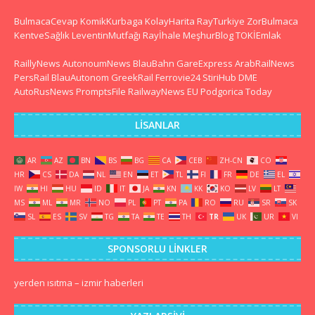
BulmacaCevap
KomikKurbaga
KolayHarita
RayTurkiye
ZorBulmaca
KentveSağlık
LeventinMutfağı
Rayİhale
MeşhurBlog
TOKİEmlak
RaillyNews
AutonoumNews
BlauBahn
GareExpress
ArabRailNews
PersRail
BlauAutonom
GreekRail
Ferrovie24
StiriHub
DME
AutoRusNews
PromptsFile
RailwayNews EU
Podgorica Today
LISANLAR
AR
AZ
BN
BS
BG
CA
CEB
ZH-CN
CO
HR
CS
DA
NL
EN
ET
TL
FI
FR
DE
EL
IW
HI
HU
ID
IT
JA
KN
KK
KO
LV
LT
MS
ML
MR
NO
PL
PT
PA
RO
RU
SR
SK
SL
ES
SV
TG
TA
TE
TH
TR
UK
UR
VI
SPONSORLU LINKLER
yerden ısıtma
–
izmir haberleri