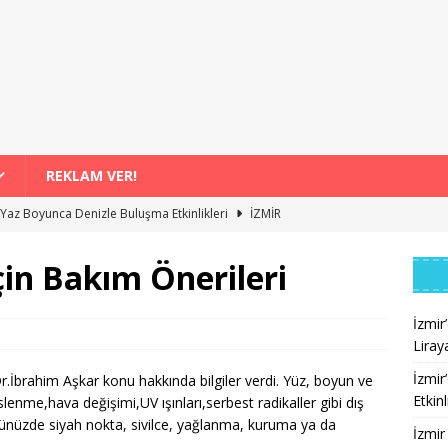
REKLAM VER!
r Yaz Boyunca Denizle Buluşma Etkinlikleri
İZMİR
inali Davasında Büyükşehir Belediye Yetkisinin Tahliyesi
İZMİR
İçin Bakım Önerileri
leri Patika Rebetika Konseriyle Sona Eriyor
İZMİR
ferberliği Artıyor
İZMİR
İzmir
Liray
ışveriş Destekleri Aylık 8 Bin Liraya Yaklaştı
İZMİR
İzmir
r.İbrahim Aşkar konu hakkında bilgiler verdi. Yüz, boyun ve
Etkinl
eslenme,hava değişimi,UV ışınları,serbest radikaller gibi dış
zünüzde siyah nokta, sivilce, yağlanma, kuruma ya da
İzmir