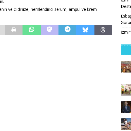
ın.
Deste
lanın ve cildinize, nemlendirici serum, ampul ve krem
Esbaş
Görü
İzmir