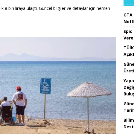
şık 8 bin liraya ulaştı. Güncel bilgiler ve detaylar için hemen
GTA 
Netfl
Epic
Vere
TÜİK’
Açık
Güne
Üreti
Yapa
Değiş
Bulu
Güne
Tari
Bilim
Dest