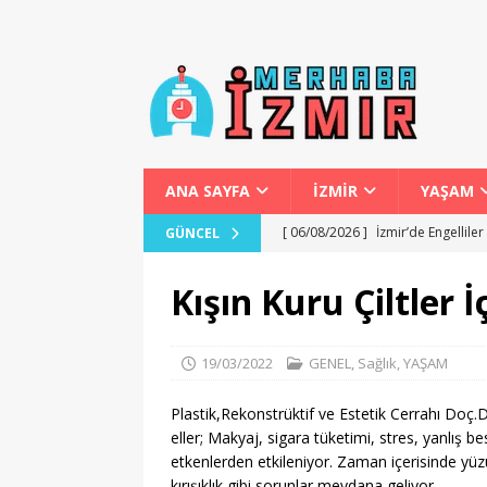
ANA SAYFA
İZMİR
YAŞAM
[ 06/08/2026 ]
İzmir’de Engellile
GÜNCEL
[ 06/08/2026 ]
İzmir Otobüs Term
Kışın Kuru Çiltler 
[ 06/08/2026 ]
İzmir Marina Gece
[ 06/08/2026 ]
İzmir’de Zeybek Se
19/03/2022
GENEL
,
Sağlık
,
YAŞAM
[ 06/08/2026 ]
İzmir’de Kira ve Al
Plastik,Rekonstrüktif ve Estetik Cerrahı Doç.D
eller; Makyaj, sigara tüketimi, stres, yanlış b
etkenlerden etkileniyor. Zaman içerisinde yü
kırışıklık gibi sorunlar meydana geliyor.