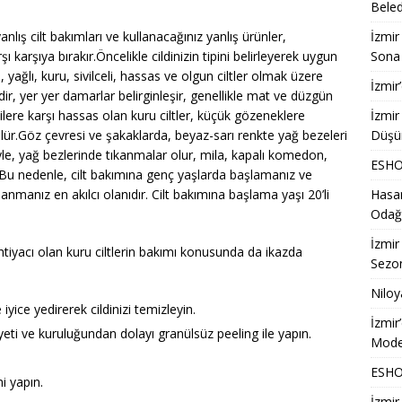
Beled
lış cilt bakımları ve kullanacağınız yanlış ürünler,
İzmir
ı karşıya bırakır.Öncelikle cildinizin tipini belirleyerek uygun
Sona 
 yağlı, kuru, sivilceli, hassas ve olgun ciltler olmak üzere
İzmir
idir, yer yer damarlar belirginleşir, genellikle mat ve düzgün
lere karşı hassas olan kuru ciltler, küçük gözeneklere
İzmir
ür.Göz çevresi ve şakaklarda, beyaz-sarı renkte yağ bezeleri
Düşü
yle, yağ bezlerinde tıkanmalar olur, mila, kapalı komedon,
ESHOT
ir. Bu nedenle, cilt bakımına genç yaşlarda başlamanız ve
anmanız en akılcı olanıdır. Cilt bakımına başlama yaşı 20’li
Hasan
Odağ
İzmir
htiyacı olan kuru ciltlerin bakımı konusunda da ikazda
Sezon
Niloy
iyice yedirerek cildinizi temizleyin.
İzmir
yeti ve kuruluğundan dolayı granülsüz peeling ile yapın.
Model
ESHOT
i yapın.
İzmir