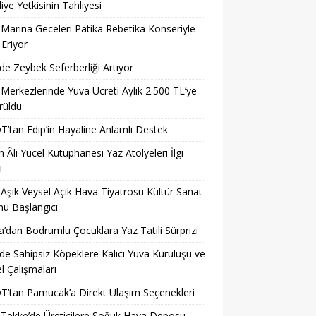
iye Yetkisinin Tahliyesi
 Marina Geceleri Patika Rebetika Konseriyle
Eriyor
’de Zeybek Seferberliği Artıyor
 Merkezlerinde Yuva Ücreti Aylık 2.500 TL’ye
rüldü
’tan Edip’in Hayaline Anlamlı Destek
 Âli Yücel Kütüphanesi Yaz Atölyeleri İlgi
ı
 Aşık Veysel Açık Hava Tiyatrosu Kültür Sanat
u Başlangıcı
a’dan Bodrumlu Çocuklara Yaz Tatili Sürprizi
’de Sahipsiz Köpeklere Kalıcı Yuva Kuruluşu ve
 Çalışmaları
’tan Pamucak’a Direkt Ulaşım Seçenekleri
 Tekke’de Üreticilere Soğuk Hava Deposu