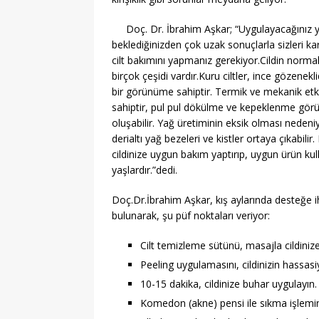
Doç. Dr. İbrahim Aşkar; “Uygulayacağınız yan
beklediğinizden çok uzak sonuçlarla sizleri karş
cilt bakımını yapmanız gerekiyor.Cildin normal,
birçok çeşidi vardır.Kuru ciltler, ince gözenekl
bir görünüme sahiptir. Termik ve mekanik etki
sahiptir, pul pul dökülme ve kepeklenme görül
oluşabilir. Yağ üretiminin eksik olması nedeni
derialtı yağ bezeleri ve kistler ortaya çıkabil
cildinize uygun bakım yaptırıp, uygun ürün kull
yaşlardır.”dedi.
Doç.Dr.İbrahim Aşkar, kış aylarında desteğe i
bulunarak, şu püf noktaları veriyor:
Cilt temizleme sütünü, masajla cildinize 
Peeling uygulamasını, cildinizin hassasi
10-15 dakika, cildinize buhar uygulayın.
Komedon (akne) pensi ile sıkma işlemin