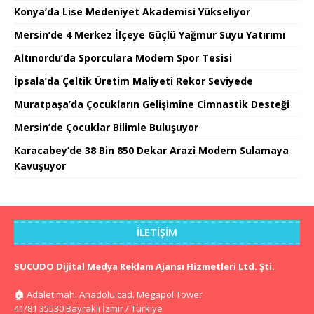
Konya’da Lise Medeniyet Akademisi Yükseliyor
Mersin’de 4 Merkez İlçeye Güçlü Yağmur Suyu Yatırımı
Altınordu’da Sporculara Modern Spor Tesisi
İpsala’da Çeltik Üretim Maliyeti Rekor Seviyede
Muratpaşa’da Çocukların Gelişimine Cimnastik Desteği
Mersin’de Çocuklar Bilimle Buluşuyor
Karacabey’de 38 Bin 850 Dekar Arazi Modern Sulamaya
Kavuşuyor
İLETIŞIM
SUCUDO Dijital Medya Reklam Ajansı Hizmetleri Ltd. Şti.
🏠
Adalet mah. Anadolu cad. Megapol Tower
41/81 35530 Bayraklı İzmir / Türkiye