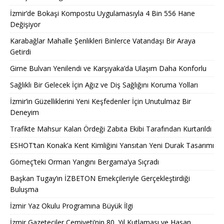
İzmir’de Bokaşi Kompostu Uygulamasıyla 4 Bin 556 Hane
Değişiyor
Karabağlar Mahalle Şenlikleri Binlerce Vatandaşı Bir Araya
Getirdi
Girne Bulvarı Yenilendi ve Karşıyaka’da Ulaşım Daha Konforlu
Sağlıklı Bir Gelecek İçin Ağız ve Diş Sağlığını Koruma Yolları
İzmir’in Güzelliklerini Yeni Keşfedenler İçin Unutulmaz Bir
Deneyim
Trafikte Mahsur Kalan Ördeği Zabıta Ekibi Tarafından Kurtarıldı
ESHOT’tan Konak’a Kent Kimliğini Yansıtan Yeni Durak Tasarımı
Gömeç’teki Orman Yangını Bergama’ya Sıçradı
Başkan Tugay’ın İZBETON Emekçileriyle Gerçekleştirdiği
Buluşma
İzmir Yaz Okulu Programına Büyük İlgi
İzmir Gazeteciler Cemiyeti’nin 80. Yıl Kutlaması ve Hasan