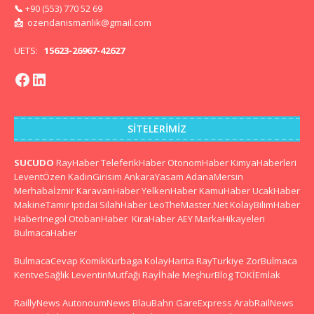
📞
+90 (553) 770 52 69
📩
ozendanismanlik@gmail.com
UETS:
15623-26967-42627
SITELERIMIZ
SUCUDO
RayHaber
TeleferikHaber
OtonomHaber
KimyaHaberleri
LeventÖzen
KadinGirisim
AnkaraYasam
AdanaMersin
Merhabaİzmir
KaravanHaber
YelkenHaber
KamuHaber
UcakHaber
MakineTamir
Iptidai
SilahHaber
LeoTheMaster.Net
KolayBilimHaber
HaberInegol
OtobanHaber
KiraHaber
AEY
MarkaHikayeleri
BulmacaHaber
BulmacaCevap
KomikKurbaga
KolayHarita
RayTurkiye
ZorBulmaca
KentveSağlık
LeventinMutfağı
Rayİhale
MeşhurBlog
TOKİEmlak
RaillyNews
AutonoumNews
BlauBahn
GareExpress
ArabRailNews