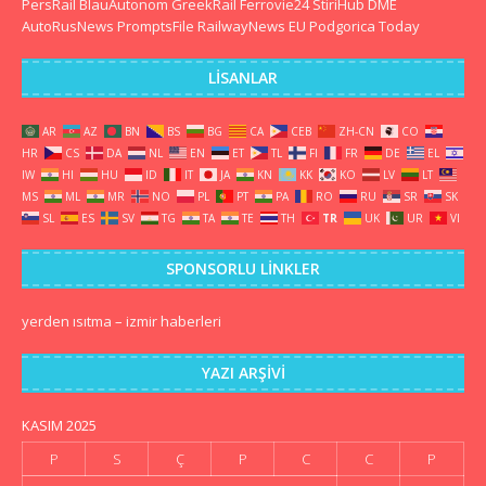
PersRail
BlauAutonom
GreekRail
Ferrovie24
StiriHub
DME
AutoRusNews
PromptsFile
RailwayNews EU
Podgorica Today
LISANLAR
AR
AZ
BN
BS
BG
CA
CEB
ZH-CN
CO
HR
CS
DA
NL
EN
ET
TL
FI
FR
DE
EL
IW
HI
HU
ID
IT
JA
KN
KK
KO
LV
LT
MS
ML
MR
NO
PL
PT
PA
RO
RU
SR
SK
SL
ES
SV
TG
TA
TE
TH
TR
UK
UR
VI
SPONSORLU LINKLER
yerden ısıtma
–
izmir haberleri
YAZI ARŞIVI
KASIM 2025
P
S
Ç
P
C
C
P