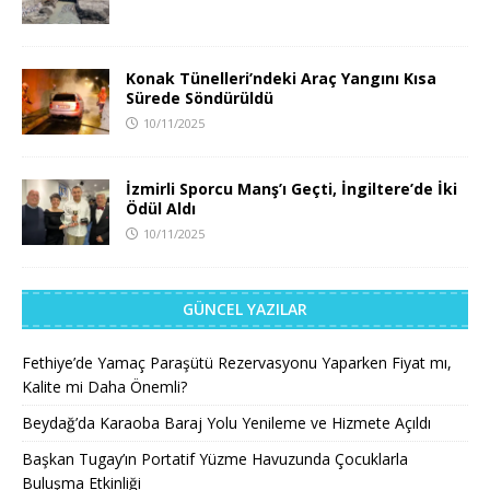
Konak Tünelleri’ndeki Araç Yangını Kısa
Sürede Söndürüldü
10/11/2025
İzmirli Sporcu Manş’ı Geçti, İngiltere’de İki
Ödül Aldı
10/11/2025
GÜNCEL YAZILAR
Fethiye’de Yamaç Paraşütü Rezervasyonu Yaparken Fiyat mı,
Kalite mi Daha Önemli?
Beydağ’da Karaoba Baraj Yolu Yenileme ve Hizmete Açıldı
Başkan Tugay’ın Portatif Yüzme Havuzunda Çocuklarla
Buluşma Etkinliği