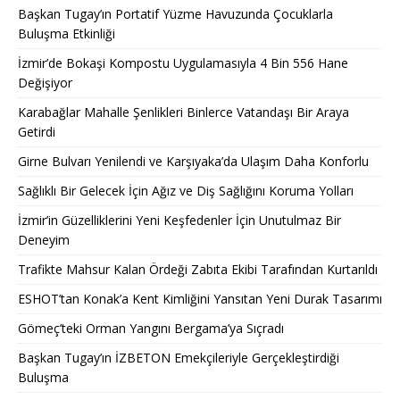
Başkan Tugay’ın Portatif Yüzme Havuzunda Çocuklarla
Buluşma Etkinliği
İzmir’de Bokaşi Kompostu Uygulamasıyla 4 Bin 556 Hane
Değişiyor
Karabağlar Mahalle Şenlikleri Binlerce Vatandaşı Bir Araya
Getirdi
Girne Bulvarı Yenilendi ve Karşıyaka’da Ulaşım Daha Konforlu
Sağlıklı Bir Gelecek İçin Ağız ve Diş Sağlığını Koruma Yolları
İzmir’in Güzelliklerini Yeni Keşfedenler İçin Unutulmaz Bir
Deneyim
Trafikte Mahsur Kalan Ördeği Zabıta Ekibi Tarafından Kurtarıldı
ESHOT’tan Konak’a Kent Kimliğini Yansıtan Yeni Durak Tasarımı
Gömeç’teki Orman Yangını Bergama’ya Sıçradı
Başkan Tugay’ın İZBETON Emekçileriyle Gerçekleştirdiği
Buluşma