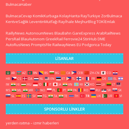
BulmacaHaber
BulmacaCevap
KomikKurbaga
KolayHarita
RayTurkiye
ZorBulmaca
KentveSağlık
LeventinMutfağı
Rayİhale
MeşhurBlog
TOKİEmlak
RaillyNews
AutonoumNews
BlauBahn
GareExpress
ArabRailNews
PersRail
BlauAutonom
GreekRail
Ferrovie24
StiriHub
DME
AutoRusNews
PromptsFile
RailwayNews EU
Podgorica Today
LISANLAR
AR
AZ
BN
BS
BG
CA
CEB
ZH-CN
CO
HR
CS
DA
NL
EN
ET
TL
FI
FR
DE
EL
IW
HI
HU
ID
IT
JA
KN
KK
KO
LV
LT
MS
ML
MR
NO
PL
PT
PA
RO
RU
SR
SK
SL
ES
SV
TG
TA
TE
TH
TR
UK
UR
VI
SPONSORLU LINKLER
yerden ısıtma
–
izmir haberleri