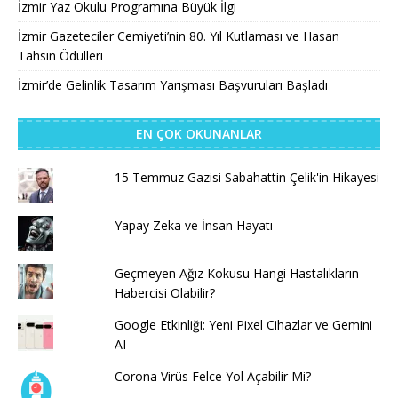
İzmir Yaz Okulu Programına Büyük İlgi
İzmir Gazeteciler Cemiyeti’nin 80. Yıl Kutlaması ve Hasan
Tahsin Ödülleri
İzmir’de Gelinlik Tasarım Yarışması Başvuruları Başladı
EN ÇOK OKUNANLAR
15 Temmuz Gazisi Sabahattin Çelik'in Hikayesi
Yapay Zeka ve İnsan Hayatı
Geçmeyen Ağız Kokusu Hangi Hastalıkların
Habercisi Olabilir?
Google Etkinliği: Yeni Pixel Cihazlar ve Gemini
AI
Corona Virüs Felce Yol Açabilir Mi?