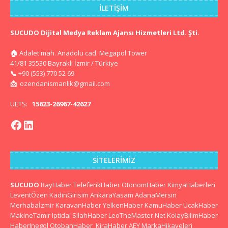
İLETIŞIM
SUCUDO Dijital Medya Reklam Ajansı Hizmetleri Ltd. Şti.
🏠
Adalet mah. Anadolu cad. Megapol Tower
41/81 35530 Bayraklı İzmir / Türkiye
📞
+90 (553) 770 52 69
📩
ozendanismanlik@gmail.com
UETS:
15623-26967-42627
SITELERIMIZ
SUCUDO
RayHaber
TeleferikHaber
OtonomHaber
KimyaHaberleri
LeventÖzen
KadinGirisim
AnkaraYasam
AdanaMersin
Merhabaİzmir
KaravanHaber
YelkenHaber
KamuHaber
UcakHaber
MakineTamir
Iptidai
SilahHaber
LeoTheMaster.Net
KolayBilimHaber
HaberInegol
OtobanHaber
KiraHaber
AEY
MarkaHikayeleri