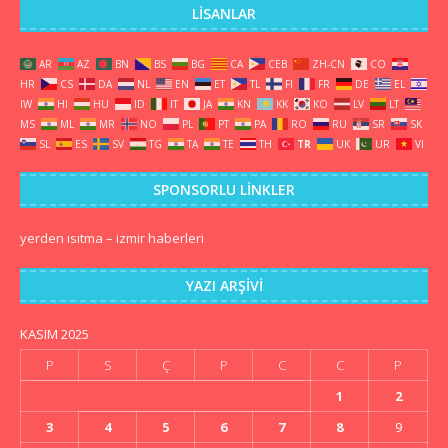
LISANLAR
AR
AZ
BN
BS
BG
CA
CEB
ZH-CN
CO
HR
CS
DA
NL
EN
ET
TL
FI
FR
DE
EL
IW
HI
HU
ID
IT
JA
KN
KK
KO
LV
LT
MS
ML
MR
NO
PL
PT
PA
RO
RU
SR
SK
SL
ES
SV
TG
TA
TE
TH
TR
UK
UR
VI
SPONSORLU LINKLER
yerden ısıtma
–
izmir haberleri
YAZI ARŞIVI
KASIM 2025
P
S
Ç
P
C
C
P
1
2
3
4
5
6
7
8
9