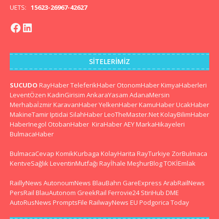
UETS:
15623-26967-42627
SITELERIMIZ
SUCUDO
RayHaber
TeleferikHaber
OtonomHaber
KimyaHaberleri
LeventÖzen
KadinGirisim
AnkaraYasam
AdanaMersin
Merhabaİzmir
KaravanHaber
YelkenHaber
KamuHaber
UcakHaber
MakineTamir
Iptidai
SilahHaber
LeoTheMaster.Net
KolayBilimHaber
HaberInegol
OtobanHaber
KiraHaber
AEY
MarkaHikayeleri
BulmacaHaber
BulmacaCevap
KomikKurbaga
KolayHarita
RayTurkiye
ZorBulmaca
KentveSağlık
LeventinMutfağı
Rayİhale
MeşhurBlog
TOKİEmlak
RaillyNews
AutonoumNews
BlauBahn
GareExpress
ArabRailNews
PersRail
BlauAutonom
GreekRail
Ferrovie24
StiriHub
DME
AutoRusNews
PromptsFile
RailwayNews EU
Podgorica Today