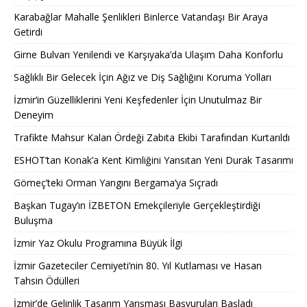
Karabağlar Mahalle Şenlikleri Binlerce Vatandaşı Bir Araya
Getirdi
Girne Bulvarı Yenilendi ve Karşıyaka’da Ulaşım Daha Konforlu
Sağlıklı Bir Gelecek İçin Ağız ve Diş Sağlığını Koruma Yolları
İzmir’in Güzelliklerini Yeni Keşfedenler İçin Unutulmaz Bir
Deneyim
Trafikte Mahsur Kalan Ördeği Zabıta Ekibi Tarafından Kurtarıldı
ESHOT’tan Konak’a Kent Kimliğini Yansıtan Yeni Durak Tasarımı
Gömeç’teki Orman Yangını Bergama’ya Sıçradı
Başkan Tugay’ın İZBETON Emekçileriyle Gerçekleştirdiği
Buluşma
İzmir Yaz Okulu Programına Büyük İlgi
İzmir Gazeteciler Cemiyeti’nin 80. Yıl Kutlaması ve Hasan
Tahsin Ödülleri
İzmir’de Gelinlik Tasarım Yarışması Başvuruları Başladı