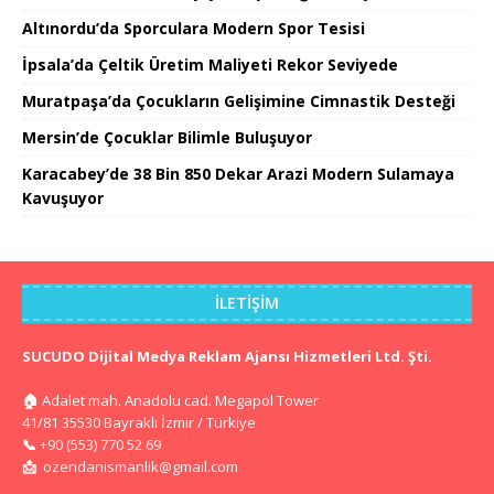
Altınordu’da Sporculara Modern Spor Tesisi
İpsala’da Çeltik Üretim Maliyeti Rekor Seviyede
Muratpaşa’da Çocukların Gelişimine Cimnastik Desteği
Mersin’de Çocuklar Bilimle Buluşuyor
Karacabey’de 38 Bin 850 Dekar Arazi Modern Sulamaya
Kavuşuyor
İLETIŞIM
SUCUDO Dijital Medya Reklam Ajansı Hizmetleri Ltd. Şti.
🏠
Adalet mah. Anadolu cad. Megapol Tower
41/81 35530 Bayraklı İzmir / Türkiye
📞
+90 (553) 770 52 69
📩
ozendanismanlik@gmail.com