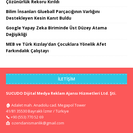
Çözünürlük Rekoru Kırıldı
Bilim İnsanları Glueball Parçacığının Varlığını
Destekleyen Kesin Kanıt Buldu
Google Yapay Zeka Biriminde Üst Düzey Atama
Değişikliği
MEB ve Türk Kızılay’dan Çocuklara Yönelik Afet
Farkındalık Çalıştayı
İLETIŞIM
SUCUDO Dijital Medya Reklam Ajansı Hizmetleri Ltd. Şti.
🏠
Adalet mah. Anadolu cad. Megapol Tower
41/81 35530 Bayraklı İzmir / Türkiye
📞
+90 (553) 770 52 69
📩
ozendanismanlik@gmail.com