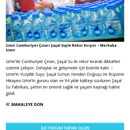
İzmir Cumhuriyet Çınarı Şaşal Suyle Rekor Kırıyor – Merhaba
İzmir
İzmir’de Cumhuriyet Çınarı, Şaşal Su ile rekor kırarak dikkatleri
üzerine çekiyor. Detaylar ve gelişmeler için bizimle kalın. –
İzmir’in Yüzyıllık Suyu: Şaşal Su’nun Yeniden Doğuşu Ve Büyüme
Hikayesi İzmir’in gururu olan ve 94 yıldır kaliteyi sürdüren Şaşal
Su Fabrikası, şehrin en önemli sağlık ve yaşam kaynağı haline
geldi.
MAKALEYE DÖN
İLK YORUM YAPAN OLUN