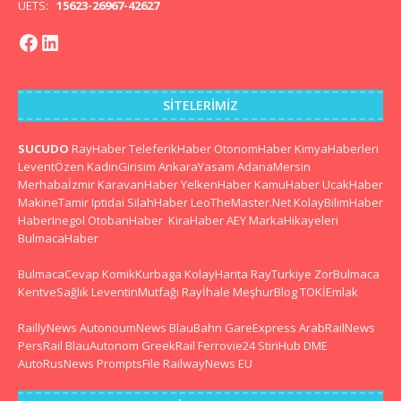
UETS:
15623-26967-42627
SITELERIMIZ
SUCUDO
RayHaber
TeleferikHaber
OtonomHaber
KimyaHaberleri
LeventÖzen
KadinGirisim
AnkaraYasam
AdanaMersin
Merhabaİzmir
KaravanHaber
YelkenHaber
KamuHaber
UcakHaber
MakineTamir
Iptidai
SilahHaber
LeoTheMaster.Net
KolayBilimHaber
HaberInegol
OtobanHaber
KiraHaber
AEY
MarkaHikayeleri
BulmacaHaber
BulmacaCevap
KomikKurbaga
KolayHarita
RayTurkiye
ZorBulmaca
KentveSağlık
LeventinMutfağı
Rayİhale
MeşhurBlog
TOKİEmlak
RaillyNews
AutonoumNews
BlauBahn
GareExpress
ArabRailNews
PersRail
BlauAutonom
GreekRail
Ferrovie24
StiriHub
DME
AutoRusNews
PromptsFile
RailwayNews EU