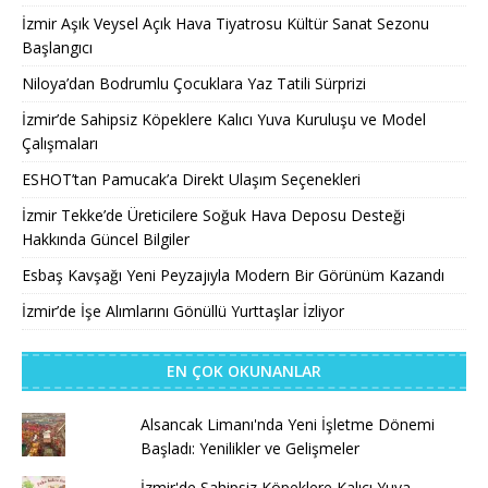
İzmir Aşık Veysel Açık Hava Tiyatrosu Kültür Sanat Sezonu
Başlangıcı
Niloya’dan Bodrumlu Çocuklara Yaz Tatili Sürprizi
İzmir’de Sahipsiz Köpeklere Kalıcı Yuva Kuruluşu ve Model
Çalışmaları
ESHOT’tan Pamucak’a Direkt Ulaşım Seçenekleri
İzmir Tekke’de Üreticilere Soğuk Hava Deposu Desteği
Hakkında Güncel Bilgiler
Esbaş Kavşağı Yeni Peyzajıyla Modern Bir Görünüm Kazandı
İzmir’de İşe Alımlarını Gönüllü Yurttaşlar İzliyor
EN ÇOK OKUNANLAR
Alsancak Limanı'nda Yeni İşletme Dönemi
Başladı: Yenilikler ve Gelişmeler
İzmir'de Sahipsiz Köpeklere Kalıcı Yuva