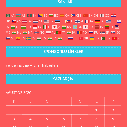
LISANLAR
AR
AZ
BN
BS
BG
CA
CEB
ZH-CN
CO
HR
CS
DA
NL
EN
ET
TL
FI
FR
DE
EL
IW
HI
HU
ID
IT
JA
KN
KK
KO
LV
LT
MS
ML
MR
NO
PL
PT
PA
RO
RU
SR
SK
SL
ES
SV
TG
TA
TE
TH
TR
UK
UR
VI
SPONSORLU LINKLER
yerden ısıtma
–
izmir haberleri
YAZI ARŞIVI
AĞUSTOS 2026
P
S
Ç
P
C
C
P
1
2
3
4
5
6
7
8
9