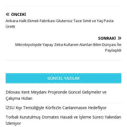
ÖNCEKI
Ankara Halk Ekmek Fabrikası Glutensiz Taze Simit ve Yaş Pasta
Üretti
SONRAKI
Mikrobiyolojide Yapay Zeka Kullanım Alanları Bilim Dünyası İle
Paylaşıldı
GÜNCEL YAZILAR
Dilovası Kent Meydanı Projesinde Güncel Gelişmeler ve
Çalışma Hızları
İZSU Kıyı Temizliğiyle Körfez’in Canlanmasını Hedefliyor
Torbalı Kurutulmuş Domates Hasadı ve İşleme Süreci Yakından
İzleniyor