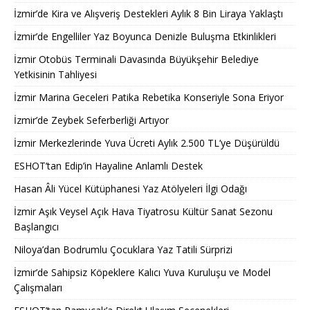
İzmir’de Kira ve Alışveriş Destekleri Aylık 8 Bin Liraya Yaklaştı
İzmir’de Engelliler Yaz Boyunca Denizle Buluşma Etkinlikleri
İzmir Otobüs Terminali Davasında Büyükşehir Belediye
Yetkisinin Tahliyesi
İzmir Marina Geceleri Patika Rebetika Konseriyle Sona Eriyor
İzmir’de Zeybek Seferberliği Artıyor
İzmir Merkezlerinde Yuva Ücreti Aylık 2.500 TL’ye Düşürüldü
ESHOT’tan Edip’in Hayaline Anlamlı Destek
Hasan Âli Yücel Kütüphanesi Yaz Atölyeleri İlgi Odağı
İzmir Aşık Veysel Açık Hava Tiyatrosu Kültür Sanat Sezonu
Başlangıcı
Niloya’dan Bodrumlu Çocuklara Yaz Tatili Sürprizi
İzmir’de Sahipsiz Köpeklere Kalıcı Yuva Kuruluşu ve Model
Çalışmaları