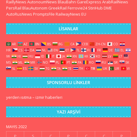
RaillyNews
AutonoumNews
BlauBahn
GareExpress
ArabRailNews
PersRail
BlauAutonom
GreekRail
Ferrovie24
StiriHub
DME
AutoRusNews
PromptsFile
RailwayNews EU
LISANLAR
AR
AZ
BN
BS
BG
CA
CEB
ZH-CN
CO
HR
CS
DA
NL
EN
ET
TL
FI
FR
DE
EL
IW
HI
HU
ID
IT
JA
KN
KK
KO
LV
LT
MS
ML
MR
NO
PL
PT
PA
RO
RU
SR
SK
SL
ES
SV
TG
TA
TE
TH
TR
UK
UR
VI
SPONSORLU LINKLER
yerden ısıtma
–
izmir haberleri
YAZI ARŞIVI
MAYIS 2022
P
S
Ç
P
C
C
P