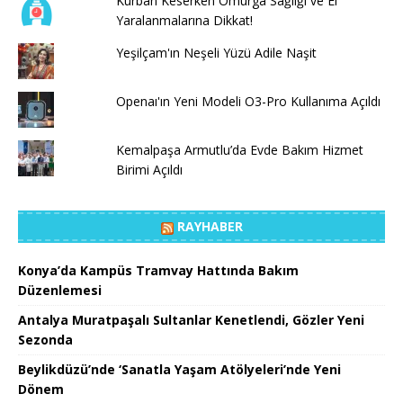
Kurban Keserken Omurga Sağlığı ve El
Yaralanmalarına Dikkat!
Yeşilçam'ın Neşeli Yüzü Adile Naşit
Openaı'ın Yeni Modeli O3-Pro Kullanıma Açıldı
Kemalpaşa Armutlu’da Evde Bakım Hizmet
Birimi Açıldı
RAYHABER
Konya’da Kampüs Tramvay Hattında Bakım
Düzenlemesi
Antalya Muratpaşalı Sultanlar Kenetlendi, Gözler Yeni
Sezonda
Beylikdüzü’nde ‘Sanatla Yaşam Atölyeleri’nde Yeni
Dönem