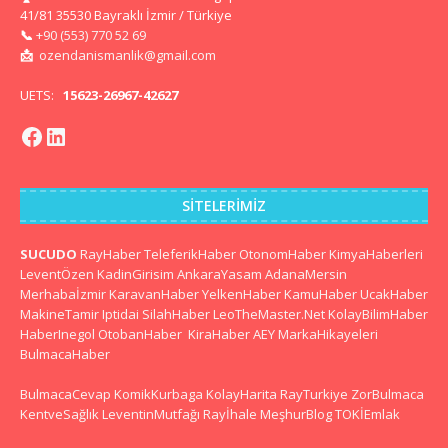
41/81 35530 Bayraklı İzmir / Türkiye
📞
+90 (553) 770 52 69
📩
ozendanismanlik@gmail.com
UETS:
15623-26967-42627
SITELERIMIZ
SUCUDO
RayHaber
TeleferikHaber
OtonomHaber
KimyaHaberleri
LeventÖzen
KadinGirisim
AnkaraYasam
AdanaMersin
Merhabaİzmir
KaravanHaber
YelkenHaber
KamuHaber
UcakHaber
MakineTamir
Iptidai
SilahHaber
LeoTheMaster.Net
KolayBilimHaber
HaberInegol
OtobanHaber
KiraHaber
AEY
MarkaHikayeleri
BulmacaHaber
BulmacaCevap
KomikKurbaga
KolayHarita
RayTurkiye
ZorBulmaca
KentveSağlık
LeventinMutfağı
Rayİhale
MeşhurBlog
TOKİEmlak