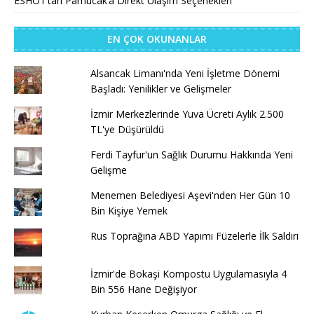
ESHOT’tan Pamucak’a Direkt Ulaşım Seçenekleri
EN ÇOK OKUNANLAR
Alsancak Limanı'nda Yeni İşletme Dönemi
Başladı: Yenilikler ve Gelişmeler
İzmir Merkezlerinde Yuva Ücreti Aylık 2.500
TL'ye Düşürüldü
Ferdi Tayfur'un Sağlık Durumu Hakkında Yeni
Gelişme
Menemen Belediyesi Aşevi'nden Her Gün 10
Bin Kişiye Yemek
Rus Toprağına ABD Yapımı Füzelerle İlk Saldırı
İzmir'de Bokaşi Kompostu Uygulamasıyla 4
Bin 556 Hane Değişiyor