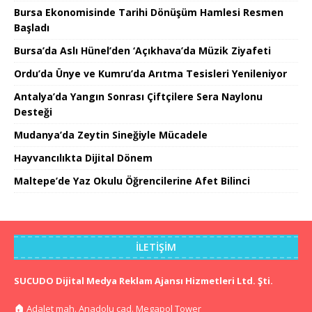
Bursa Ekonomisinde Tarihi Dönüşüm Hamlesi Resmen
Başladı
Bursa’da Aslı Hünel’den ‘Açıkhava’da Müzik Ziyafeti
Ordu’da Ünye ve Kumru’da Arıtma Tesisleri Yenileniyor
Antalya’da Yangın Sonrası Çiftçilere Sera Naylonu
Desteği
Mudanya’da Zeytin Sineğiyle Mücadele
Hayvancılıkta Dijital Dönem
Maltepe’de Yaz Okulu Öğrencilerine Afet Bilinci
İLETIŞIM
SUCUDO Dijital Medya Reklam Ajansı Hizmetleri Ltd. Şti.
🏠
Adalet mah. Anadolu cad. Megapol Tower